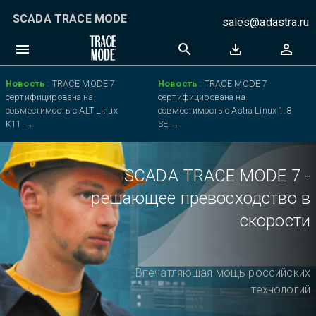
SCADA TRACE MODE
sales@adastra.ru
Новость
:
TRACE MODE 7
Новость
:
TRACE MODE 7
сертифицирована на
сертифицирована на
совместимость с ALT Linux
совместимость с Astra Linux 1.8
K11
→
SE
→
SCADA TRACE MODE 7 -
решающее превосходство в
скорости
Впечатляющая мощь российских
технологий