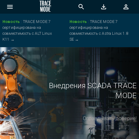
Новость
:
TRACE MODE 7
Новость
:
TRACE MODE 7
сертифицирована на
сертифицирована на
совместимость с ALT Linux
совместимость с Astra Linux 1.8
K11
→
SE
→
Внедрения SCADA TRACE
MODE
Оправдывать доверие!