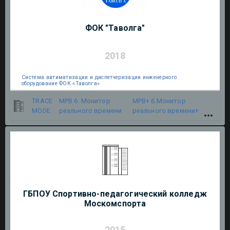
ФОК "Таволга"
2018
Система автиматизации и диспетчеризации инженерного
оборудование ФОК «Таволга»
TRACE
МРВ 6. Монитор
МРВ+ 6.Монитор
MODE
реального времени
реального времени+
ГБПОУ Спортивно-педагогический колледж
Москомспорта
2015