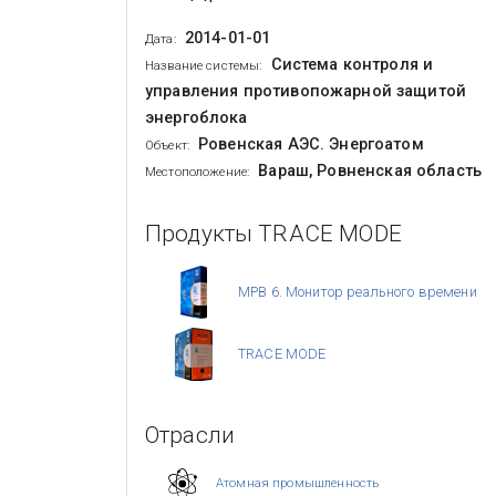
2014-01-01
Дата:
Система контроля и
Название системы:
управления противопожарной защитой
энергоблока
Ровенская АЭС. Энергоатом
Объект:
Вараш, Ровненская область
Местоположение:
Продукты TRACE MODE
МРВ 6. Монитор реального времени
TRACE MODE
Отрасли
Атомная промышленность