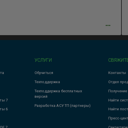
УСЛУГИ
СВЯЖИТЕ
та
Обучиться
Контакты
Техподдержка
Отдел про
Техподдержка бесплатных
Получение
версий
ты 7
Найти сис
Разработка АСУ ТП (партнеры)
ты 6
Найти пос
Пресс-цен
DE 7
Секретари