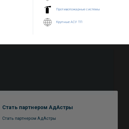
Противопожарные системы
Крупные АСУ ТП
Стать партнером АдАстры
Стать партнером АдАстры