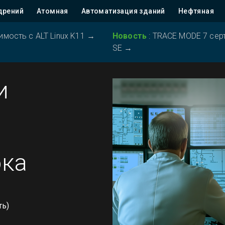
дрений
Атомная
Автоматизация зданий
Нефтяная
ость с ALT Linux K11
→
Новость
:
TRACE MODE 7 серт
SE
→
и
ока
ть)