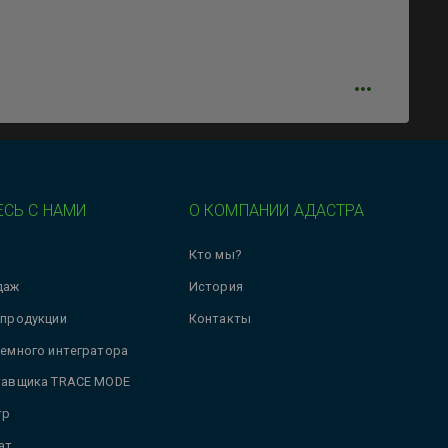
СЬ С НАМИ
О КОМПАНИИ АДАСТРА
Кто мы?
даж
История
 продукции
Контакты
темного интегратора
тавщика TRACE MODE
тр
ат