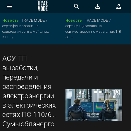
Новость
:
TRACE MODE 7
Новость
:
TRACE MODE 7
сертифицирована на
сертифицирована на
совместимость с ALT Linux
совместимость с Astra Linux 1.8
K11
→
SE
→
АСУ ТП
выработки,
передачи и
распределения
электроэнергии
в электрических
сетях ПС 110/6кВ
Сумыоблэнерго