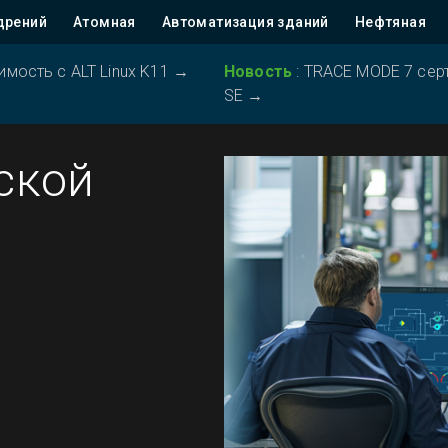
дрений
Атомная
Автоматизация зданий
Нефтяная
ость с ALT Linux K11
→
Новость
:
TRACE MODE 7 серт
SE
→
ской