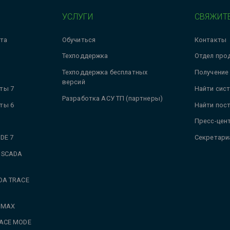
УСЛУГИ
СВЯЖИТЕ
та
Обучиться
Контакты
Техподдержка
Отдел про
Техподдержка бесплатных
Получение
версий
ты 7
Найти сис
Разработка АСУ ТП (партнеры)
ты 6
Найти пос
Пресс-цен
DE 7
Секретари
 SCADA
DA TRACE
 MAX
RACE MODE