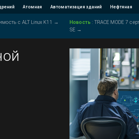
дрений
Атомная
Автоматизация зданий
Нефтяная
ость с ALT Linux K11
→
Новость
:
TRACE MODE 7 серт
SE
→
ной