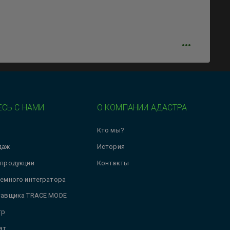
СЬ С НАМИ
О КОМПАНИИ АДАСТРА
Кто мы?
даж
История
 продукции
Контакты
темного интегратора
тавщика TRACE MODE
тр
ат