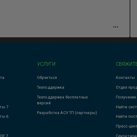
УСЛУГИ
СВЯЖИТЕ
та
Обучиться
Контакты
Техподдержка
Отдел про
Техподдержка бесплатных
Получение
версий
ты 7
Найти сис
Разработка АСУ ТП (партнеры)
ты 6
Найти пос
Пресс-цен
DE 7
Секретари