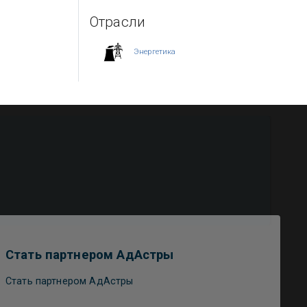
Отрасли
Энергетика
Стать партнером АдАстры
Стать партнером АдАстры