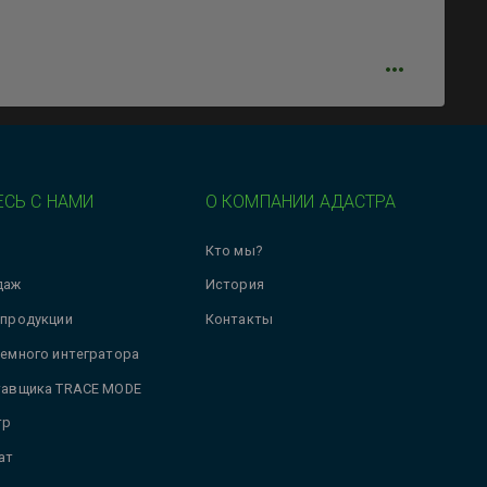
СЬ С НАМИ
О КОМПАНИИ АДАСТРА
Кто мы?
даж
История
 продукции
Контакты
темного интегратора
тавщика TRACE MODE
тр
ат