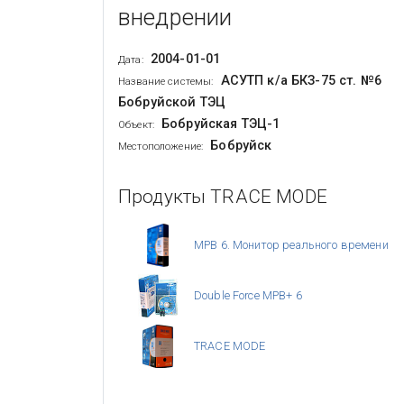
внедрении
2004-01-01
Дата:
АСУТП к/а БКЗ-75 ст. №6
Название системы:
Бобруйской ТЭЦ
Бобруйская ТЭЦ-1
Объект:
Бобруйск
Местоположение:
Продукты TRACE MODE
МРВ 6. Монитор реального времени
Double Force МРВ+ 6
TRACE MODE