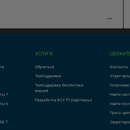
УСЛУГИ
СВЯЖИТЕ
та
Обучиться
Контакты
Техподдержка
Отдел про
Техподдержка бесплатных
Получение
версий
ты 7
Найти сис
Разработка АСУ ТП (партнеры)
ты 6
Найти пос
Пресс-цен
DE 7
Секретари