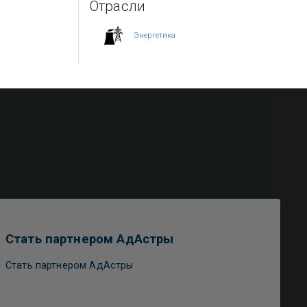
Отрасли
Энергетика
Стать партнером АдАстры
Стать партнером АдАстры