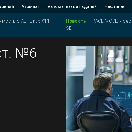
дрений
Атомная
Автоматизация зданий
Нефтяная
ость с ALT Linux K11
→
Новость
:
TRACE MODE 7 серт
SE
→
ст. №6