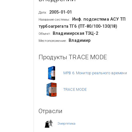
2005-01-01
Дата:
Инф. подсистема АСУ ТП
Название системы:
турбоагрегата ТГ6 (ПТ-80/100-130|18)
Владимирская ТЭЦ-2
Объект:
Владимир
Местоположение:
Продукты TRACE MODE
МРВ 6. Монитор реального времени
TRACE MODE
Отрасли
Энергетика