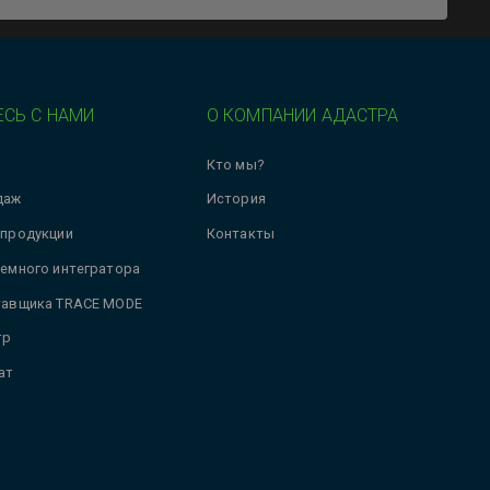
СЬ С НАМИ
О КОМПАНИИ АДАСТРА
Кто мы?
даж
История
 продукции
Контакты
темного интегратора
тавщика TRACE MODE
тр
ат