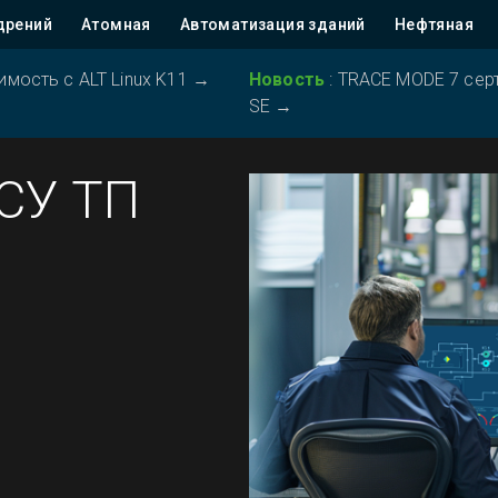
дрений
Атомная
Автоматизация зданий
Нефтяная
ость с ALT Linux K11
→
Новость
:
TRACE MODE 7 серт
SE
→
АСУ ТП