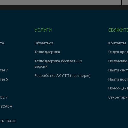
УСЛУГИ
СВЯЖИТЕ
та
Обучиться
Контакты
Техподдержка
Отдел про
Техподдержка бесплатных
Получение
версий
ты 7
Найти сис
Разработка АСУ ТП (партнеры)
ты 6
Найти пос
Пресс-цен
DE 7
Секретари
 SCADA
DA TRACE