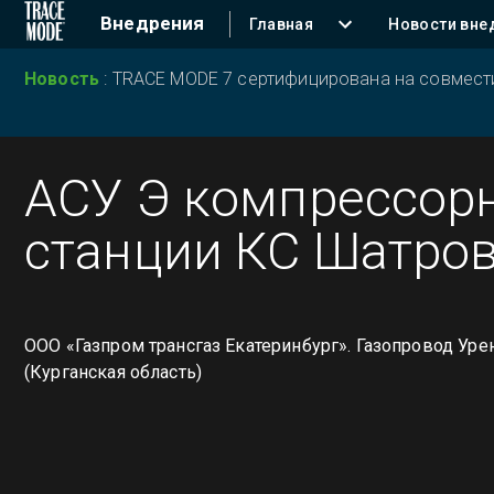
Внедрения
Главная
Новости вне
Новость
:
TRACE MODE 7 сертифицирована на совместим
АСУ Э компрессор
станции КС Шатро
ООО «Газпром трансгаз Екатеринбург». Газопровод Ур
(Курганская область)