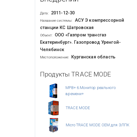
2011-12-30
Дата:
АСУ Э компрессорной
Название системы:
станции КС Шатровская
ООО «Газпром трансгаз
Объект:
Екатеринбург». Газопровод Уренгой-
Челябинск
Курганская область
Местоположение:
Продукты TRACE MODE
МРВ+ 6.Монитор реального
времени+
TRACE MODE
Micro TRACE MODE OEM для ЭЛПК