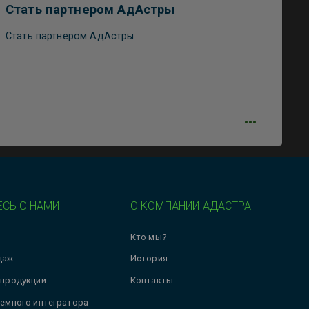
Стать партнером АдАстры
Стать партнером АдАстры
СЬ С НАМИ
О КОМПАНИИ АДАСТРА
Кто мы?
даж
История
 продукции
Контакты
темного интегратора