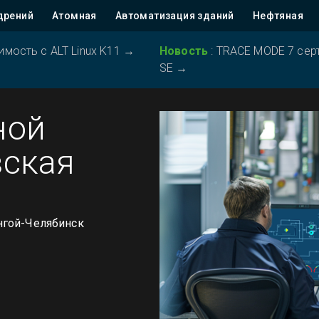
дрений
Атомная
Автоматизация зданий
Нефтяная
ость с ALT Linux K11
→
Новость
:
TRACE MODE 7 серт
SE
→
ной
вская
енгой-Челябинск