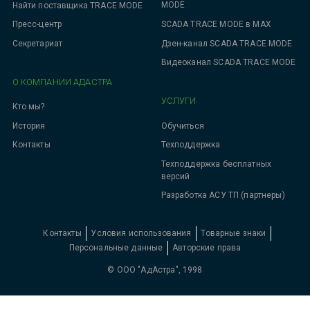
MODE
Найти поставщика TRACE MODE
SCADA TRACE MODE в MAX
Пресс-центр
Дзен-канал SCADA TRACE MODE
Секретариат
Видеоканал SCADA TRACE MODE
О КОМПАНИИ АДАСТРА
УСЛУГИ
Кто мы?
Обучиться
История
Техподдержка
Контакты
Техподдержка бесплатных
версий
Разработка АСУ ТП (партнеры)
Контакты
Условия использования
Товарные знаки
Персональные данные
Авторские права
© ООО "АдАстра", 1998