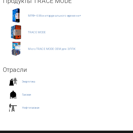
Продукты TRACE MODE
МРВ+ 6.Монитор реального времени+
TRACE MODE
Micro TRACE MODE OEM для ЭЛПК
Отрасли
Энергетика
Газовая
Нефтегазовая