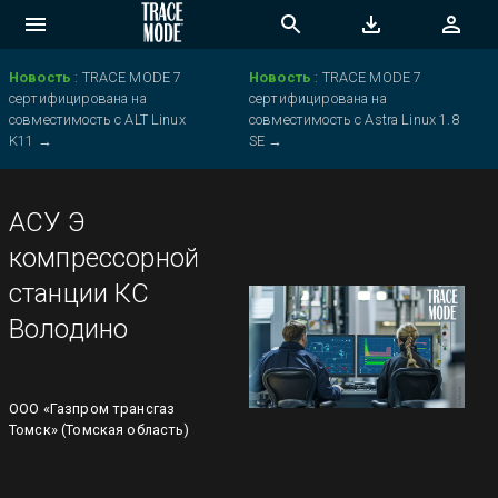
Новость
:
TRACE MODE 7
Новость
:
TRACE MODE 7
сертифицирована на
сертифицирована на
совместимость с ALT Linux
совместимость с Astra Linux 1.8
K11
→
SE
→
АСУ Э
компрессорной
станции КС
Володино
ООО «Газпром трансгаз
Томск» (Томская область)