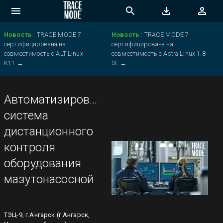
Новость
:
TRACE MODE 7
Новость
:
TRACE MODE 7
сертифицирована на
сертифицирована на
совместимость с ALT Linux
совместимость с Astra Linux 1.8
K11
→
SE
→
Автоматизированная
система
дистанционного
контроля
оборудования
мазутонасосной
ТЭЦ-9, г.Ангарск (г.Ангарск,