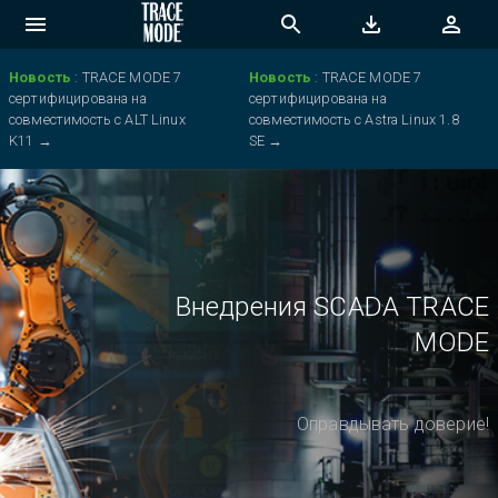
Новость
:
TRACE MODE 7
Новость
:
TRACE MODE 7
сертифицирована на
сертифицирована на
совместимость с ALT Linux
совместимость с Astra Linux 1.8
K11
→
SE
→
Внедрения SCADA TRACE
MODE
Оправдывать доверие!