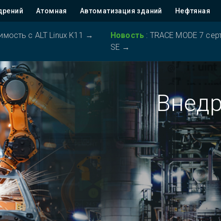
дрений
Атомная
Автоматизация зданий
Нефтяная
ость с ALT Linux K11
→
Новость
:
TRACE MODE 7 серт
SE
→
Внед