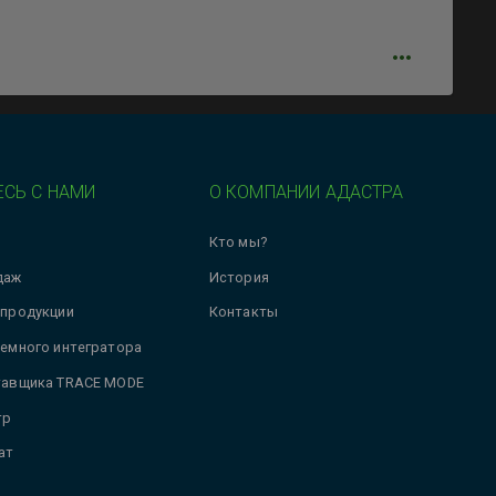
СЬ С НАМИ
О КОМПАНИИ АДАСТРА
Кто мы?
даж
История
 продукции
Контакты
темного интегратора
тавщика TRACE MODE
тр
ат