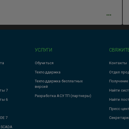
УСЛУГИ
СВЯЖИТЕ
та
Обучиться
Контакты
Техподдержка
Отдел про
Техподдержка бесплатных
Получение
версий
ты 7
Найти сис
Разработка АСУ ТП (партнеры)
ты 6
Найти пос
Пресс-цен
DE 7
Секретари
 SCADA