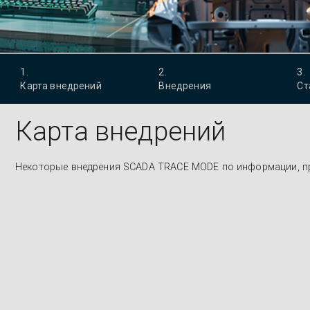
1
.
2
.
3
.
Карта внедрений
Внедрения
Ст
Карта внедрений
Некоторые внедрения SCADA TRACE MODE по информации, п