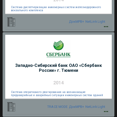
Система диспетчеризации инженерных систем железнодорожного
вокзального комплекса
ДокМРВ+
NetLink Light
Западно-Сибирский банк ОАО «Сбербанк
России» г. Тюмени
2014
Система оперативного реагирования на возникающие
предаварийные и аварийные ситуации инженерных систем зданий
TRACE MODE
ДокМРВ+
NetLink Light