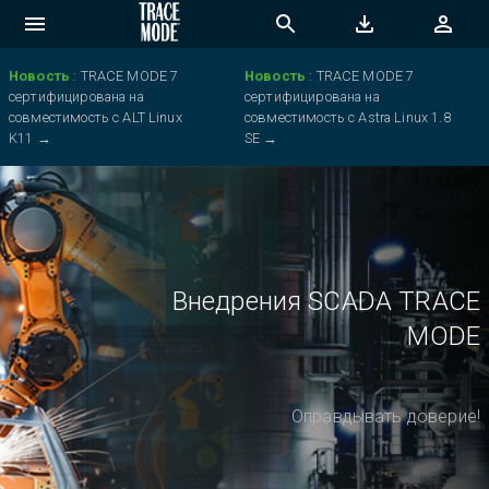
Новость
:
TRACE MODE 7
Новость
:
TRACE MODE 7
сертифицирована на
сертифицирована на
совместимость с ALT Linux
совместимость с Astra Linux 1.8
K11
→
SE
→
Внедрения SCADA TRACE
MODE
Оправдывать доверие!