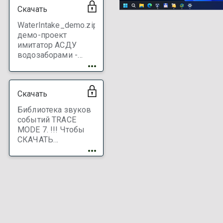
ЗАРЕГИСТРИРУЙТЕ
Скачать
инструментальную
систему !!!
WaterIntake_demo.zip
демо-проект
имитатор АСДУ
водозаборами -
удаленное
управление
добычей и
Скачать
транспортировкой
воды. Lin / Win.
Библиотека звуков
Баз./ проф. !!!
событий TRACE
Чтобы СКАЧАТЬ
MODE 7. !!! Чтобы
ЗАРЕГИСТРИРУЙТЕ
СКАЧАТЬ
инструментальную
_graphics
ЗАРЕГИСТРИРУЙТЕ
систему !!!
20241217.zip
инструментальную
систему !!!