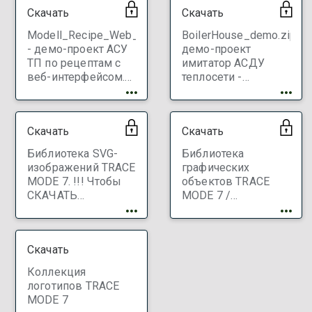
инструментальную
Скачать
Скачать
систему !!!
Modell_Recipe_Web_demo
BoilerHouse_demo.zip
- демо-проект АСУ
демо-проект
ТП по рецептам с
имитатор АСДУ
веб-интерфейсом.
теплосети -
Lin / Win. Баз./ проф.
удаленное
!!! Чтобы СКАЧАТЬ
управление сетью
ЗАРЕГИСТРИРУЙТЕ
автоматизированных
Скачать
Скачать
инструментальную
газовых котельных.
систему !!!
Lin / Win. Баз./ проф.
Библиотека SVG-
Библиотека
!!! Чтобы СКАЧАТЬ
изображений TRACE
графических
ЗАРЕГИСТРИРУЙТЕ
MODE 7. !!! Чтобы
объектов TRACE
инструментальную
СКАЧАТЬ
MODE 7 /
систему !!!
ЗАРЕГИСТРИРУЙТЕ
AdAstra_TRACE_MODE_7
инструментальную
library_base_prof_7104_
систему !!!
Скачать
Коллекция
логотипов TRACE
MODE 7