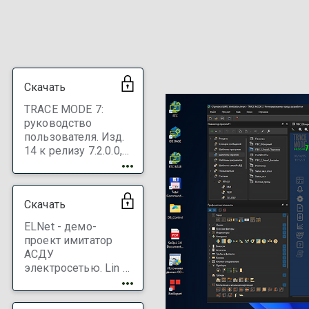
.zip)
Скачать
TRACE MODE 7:
руководство
пользователя. Изд.
14 к релизу 7.2.0.0,
М.: АдАстра, 2026,
939 с. !!! Чтобы
СКАЧАТЬ
Скачать
ЗАРЕГИСТРИРУЙТЕ
инструментальную
ELNet - демо-
систему !!!
проект имитатор
АСДУ
электросетью. Lin /
Win. Баз./ проф. !!!
Чтобы СКАЧАТЬ