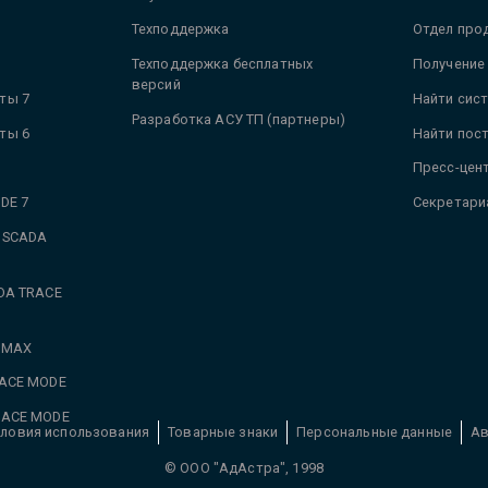
Техподдержка
Отдел про
Техподдержка бесплатных
Получение
версий
ты 7
Найти сис
Разработка АСУ ТП (партнеры)
ты 6
Найти пос
Пресс-цен
DE 7
Секретари
 SCADA
DA TRACE
 MAX
RACE MODE
RACE MODE
ловия использования
Товарные знаки
Персональные данные
Ав
© ООО "АдАстра", 1998