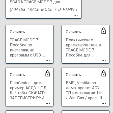
SCADA TRACE MODE 7 для
Windows, базовая линия, рел.
(AdAstra_TRACE_MODE_7_D_FTMW_RU_WIN_base_7.2.0.0
7.20.0 (D-FTMW-7-64K-B-RU-WIN).
БЕСПЛАТНО
Скачать
Скачать
TRACE MODE 7:
Практическое
Пособие по
проектирование в
инсталляции
TRACE MODE 7.
программ с USB-
Пособие для
ключом. 3-е
разработчика
издание. Linux /
систем
Windows
автоматизации, 2-е
Скачать
Скачать
издание, М.:
АдАстра, 2025, 228
DataCenter - демо-
BMS_Ventilation -
с. !!! Чтобы
пример АСДУ ЦОД
демо-проект АСУ
СКАЧАТЬ
!!! Чтобы СКАЧАТЬ
ТП вентиляции. Lin
ЗАРЕГИСТРИРУЙТЕ
ЗАРЕГИСТРИРУЙТЕ
/ Win. Баз./ проф. !!!
инструментальную
инструментальную
Чтобы СКАЧАТЬ
систему !!!
систему !!!
ЗАРЕГИСТРИРУЙТЕ