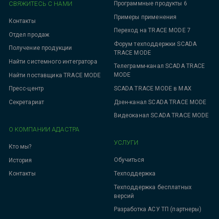
СВЯЖИТЕСЬ С НАМИ
Программные продукты 6
груп
Примеры применения
за
Контакты
Переход на TRACE MODE 7
выд
Отдел продаж
Форум техподдержки SCADA
дост
Получение продукции
TRACE MODE
в
Найти системного интегратора
Телеграмм-канал SCADA TRACE
прод
MODE
Найти поставщика TRACE MODE
и
SCADA TRACE MODE в MAX
Пресс-центр
прод
Дзен-канал SCADA TRACE MODE
Секретариат
росс
Видеоканал SCADA TRACE MODE
SCA
О КОМПАНИИ АДАСТРА
TRAC
УСЛУГИ
MOD
Кто мы?
в
Обучиться
История
крас
Техподдержка
Контакты
реги
Техподдержка бесплатных
версий
Разработка АСУ ТП (партнеры)