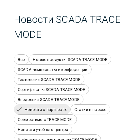
Новости SCADA TRACE
MODE
Все
Новые продукты SCADA TRACE MODE
SCADA-чемпионаты и конференции
Технологии SCADA TRACE MODE
Сертификаты SCADA TRACE MODE
Внедрения SCADA TRACE MODE
Новости о партнерах
Статьи в прессе
Совместимо с TRACE MODE!
Новости учебного центра
Информационные ресурсы TRACE MODE