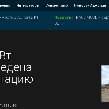
рения
Интеграторы
Совместимо
Новости АдАстры
ость с ALT Linux K11
→
Новость
:
TRACE MODE 7 серт
SE
→
Вт
ведена
атацию
плуатацию