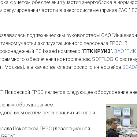
лока с учетом обеспечения участия энергоблока в нормир
 регулировании частоты в энергосистеме (приказ РАО " Е
здавалась под техническим руководством ОАО "Инженерн
ктивном участии эксплуатационного персонала ГРЭС. В
соконадежный PC-based комплекс "
ПТК
КРУИЗ
",
ЗАО "ПИК
ограммного обеспечения контроллеров, SOFTLOGIC-систем
 г. Москва), а в качестве операторского интерфейса
SCADA
ТП Псковской ГРЭС является следующее оборудование эн
ельным оборудованием;
удованием систем регенерации низкого и
зала Псковской ГРЭС (деаэрационная
 БРОУ);