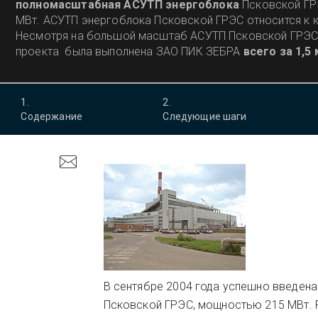
полномасштабная АСУТП
энергоблока
Псковской ГР
МВт. АСУТП энергоблока Псковской ГРЭС относится к 
Несмотря на большой масштаб АСУТП Псковской ГРЭС
проекта была выполнена ЗАО ПИК ЗЕБРА
всего за 1,5
роль в повышении
производительности труда
разраб
использование
передовых
технологий интегрированно
1
.
2
.
Содержание
Следующие шаги
В сентябре 2004 года успешно введен
Псковской ГРЭС, мощностью 215 МВт. 