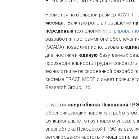
количество ПИД-регуляторов -
110.
Несмотря на большой размер АСУТП Пс
месяца
. Важную роль в повышении
пр
передовых
технологий
интегрированн
разработки программного обеспечения
(SCADA) позволяет использовать
един
диагностики и
единую
базу данных реа
производительность труда и сократить
технологии интегрированной разработ
системе TRACE MODE и имеет привилег
Research Group, Ltd.
С пуском
энергоблока Псковской ГР
обеспечивающий надежную работу обор
функционального группового управлен
энергоблока Псковской ГРЭС из различ
регулирования частоты и мощности, на