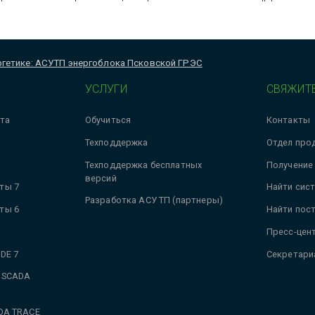
гетике: АСУТП энергоблока Псковской ГРЭС
УСЛУГИ
СВЯЖИТЕ
та
Обучиться
Контакты
Техподдержка
Отдел про
Техподдержка бесплатных
Получение
версий
ты 7
Найти сис
Разработка АСУ ТП (партнеры)
ты 6
Найти пос
Пресс-цен
DE 7
Секретари
 SCADA
DA TRACE