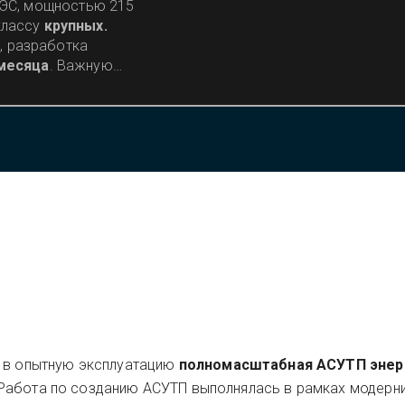
ЭС, мощностью 215
классу
крупных.
, разработка
 месяца
. Важную
отчиков сыграло
й разработки АСУТП.
а в опытную эксплуатацию
полномасштабная АСУТП
энер
Работа по созданию АСУТП выполнялась в рамках модерн