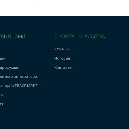
СЬ С НАМИ
О КОМПАНИИ АДАСТРА
Кто мы?
даж
История
 продукции
Контакты
темного интегратора
тавщика TRACE MODE
тр
ат