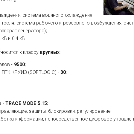
лаждения, система водяного охлаждения
нтроля, система рабочего и резервного возбуждения, сис
аппарат генератора);
кВ и 0,4 кВ.
носится к классу
крупных
:
алов -
9500
;
 ПТК КРУИЗ (SOFTLOGIC) -
30
;
а -
TRACE MODE 5.15
;
равляющие, защиты, блокировки, регулирование;
аботка информации, непосредственное цифровое управлен