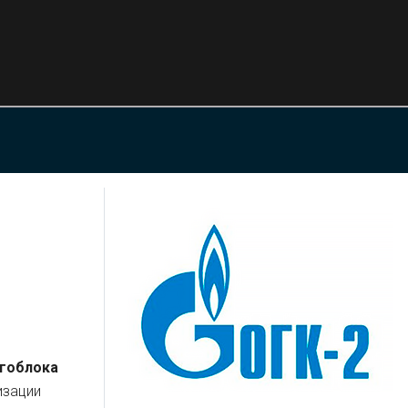
гоблока
изации