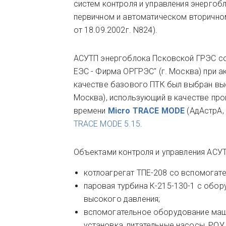
систем контроля и управления энергоб
первичном и автоматическом вторичном
от 18.09.2002г. N824).
АСУТП энергоблока Псковской ГРЭС со
ЕЭС - Фирма ОРГРЭС" (г. Москва) при а
качестве базового ПТК был выбран вы
Москва), использующий в качестве пр
времени
Micro TRACE MODE
(АдАстрА,
TRACE MODE 5.15
.
Объектами контроля и управления АСУ
котлоагрегат ТПЕ-208 со вспомогат
паровая турбина К-215-130-1 с обор
высокого давления;
вспомогательное оборудование маш
установка, питательные насосы, РОУ,