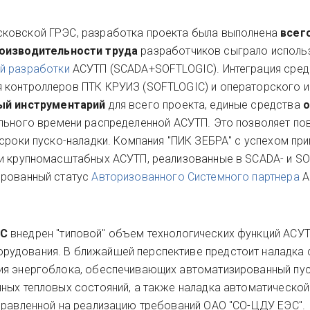
ковской ГРЭС, разработка проекта была выполнена
всего
оизводительности труда
разработчиков сыграло исполь
ой разработки
АСУТП (SCADA+SOFTLOGIC). Интеграция сред
 контроллеров ПТК КРУИЗ (SOFTLOGIC) и операторского 
ый инструментарий
для всего проекта, единые средства
о
льного времени распределенной АСУТП. Это позволяет по
 сроки пуско-наладки. Компания "ПИК ЗЕБРА" с успехом пр
ки крупномасштабных АСУТП, реализованные в SCADA- и S
ированный статус
Авторизованного Системного партнера
A
ЭС
внедрен "типовой" объем технологических функций АСУТ
удования. В ближайшей перспективе предстоит наладка 
ия энергоблока, обеспечивающих автоматизированный пу
ных тепловых состояний, а также наладка автоматическо
правленной на реализацию требований ОАО "СО-ЦДУ ЕЭС".