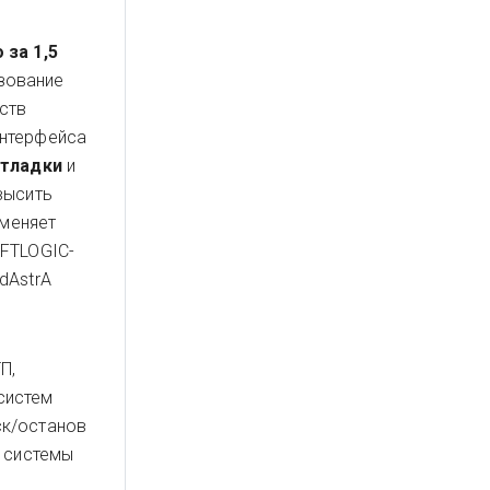
 за 1,5
зование
ств
интерфейса
тладки
и
высить
именяет
OFTLOGIC-
dAstrA
П,
систем
ск/останов
й системы