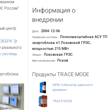
ованном
ЭС России"
Информация о
внедрении
ый центр
2004-12-06
Дата:
Полномасштабная АСУ ТП
Название системы:
 ЗЕБРА"
(г.
энергоблока n1 Псковской ГРЭС,
у реального
мощностью 215 МВт
-систему
Псковская ГРЭС
Объект:
Псков
Местоположение:
Продукты TRACE MODE
ергоблока:
МРВ+ 6.Монитор реального
времени+
TRACE MODE