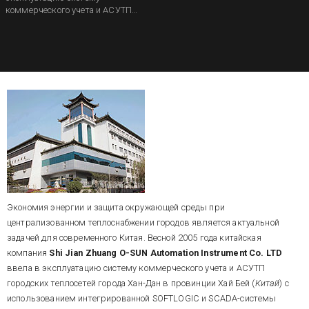
коммерческого учета и АСУТП
городских теплосетей города
Хан-Дан в провинции Хай Бей
(
Китай
) с использованием
интегрированной SOFTLOGIC и
SCADA-системы
TRACE MODE
(AdAstrA, Россия). В АСУТП
использованы счетчики
тепловой энергии OSD-LEF3000
(Китай) и контроллеры i8000
(ICP/DAS, Тайвань).
Экономия энергии и защита окружающей среды при
централизованном теплоснабжении городов является актуальной
задачей для современного Китая. Весной 2005 года китайская
компания
Shi Jian Zhuang O-SUN Automation Instrument Co. LTD
ввела в эксплуатацию систему коммерческого учета и АСУТП
городских теплосетей города Хан-Дан в провинции Хай Бей (
Китай
) с
использованием интегрированной SOFTLOGIC и SCADA-системы