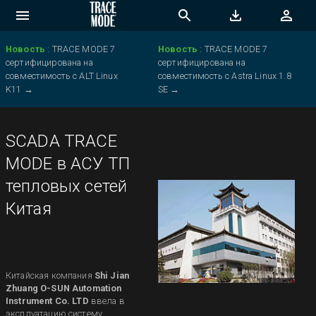
Новость
:
TRACE MODE 7
Новость
:
TRACE MODE 7
сертифицирована на
сертифицирована на
совместимость с ALT Linux
совместимость с Astra Linux 1.8
K11
→
SE
→
SCADA TRACE
MODE в АСУ ТП
тепловых сетей
Китая
Китайская компания
Shi Jian
Zhuang O-SUN Automation
Instrument Co. LTD
ввела в
эксплуатацию систему