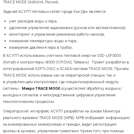
TRACE MODE (AdAstrA, Россия).
Задачей АСУТП тепловых сетей города Хан-Дан является:
учет расходов воды и пара;
удаленное управление задвижками (ручное или автоматическое);
мониторинг и управление режимами работы насосов;
измерение температуры воды и пара;
измерение давления пара в трубах;
В АСУТП использованы счетчики тепловой энергии OSD-LEF3000
(Китай) и контроллеры i8000 (ICP/DAS, Тайвань). Проект разработан в
интегрированной SOFTLOGIC и SCADA-системе TRACE MODE. Причем
TRACE MODE использована как на операторской станции, так и
в управляющем контроллере, где специализированный модуль
системы -
Микро TRACE MODE
осуществляет обработку входных/
выходных сигналов и непосредственное цифровое управление
технологическим процессом.
Операторский интерфейс АСУТП разработан на основе Монитора
реального времени TRACE MODE (МРВ). МРВ отображает информацию
на анимированных мнемосхемах и трендах, ведет регистрацию
архивы в архивах, управление тревогами. Кроме того, при помощи