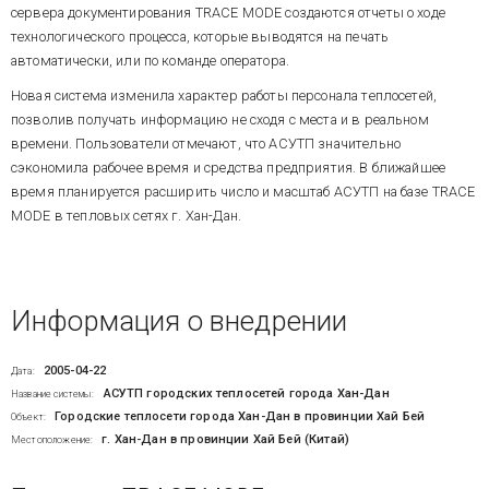
сервера документирования TRACE MODE создаются отчеты о ходе
технологического процесса, которые выводятся на печать
автоматически, или по команде оператора.
Новая система изменила характер работы персонала теплосетей,
позволив получать информацию не сходя с места и в реальном
времени. Пользователи отмечают, что АСУТП значительно
сэкономила рабочее время и средства предприятия. В ближайшее
время планируется расширить число и масштаб АСУТП на базе TRACE
MODE в тепловых сетях г. Хан-Дан.
Информация о внедрении
2005-04-22
Дата:
АСУТП городских теплосетей города Хан-Дан
Название системы:
Городские теплосети города Хан-Дан в провинции Хай Бей
Объект:
г. Хан-Дан в провинции Хай Бей (Китай)
Местоположение: