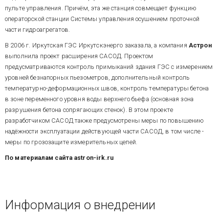
пульте управления. Причём, эта же станция совмещает функцию
операторской станции Системы управления осушением проточной
части гидроагрегатов.
В 2006 г. Иркутская ГЭС Иркутскэнерго заказала, а компания
Астрон
выполнила проект расширения САСОД. Проектом
предусматриваются контроль примыканий здания ГЭС с измерением
уровней безнапорных пьезометров, дополнительный контроль
температурно-деформационных швов, контроль температуры бетона
в зоне переменного уровня воды верхнего бьефа (основная зона
разрушения бетона сопрягающих стенок). В этом проекте
разработчиком САСОД также предусмотрены меры по повышению
надёжности эксплуатации действующей части САСОД, в том числе -
меры по грозозащите измерительных цепей.
По материалам сайта astron-irk.ru
Информация о внедрении