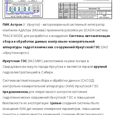
ПИК Астрон
(
г. Иркутск
) - авторизованный системный интегратор
компании АдАстра (
Москва
) применила российскую SCADA-систему
TRACE MODE для разработки и внедрения
Системы автоматизации
сбора и обработки данных
контрольно-измерительной
аппаратуры гидротехнических сооружений Иркутской ГЭС
(
ОАО
«Иркутскэнерго»).
Иркутская ГЭС
(662 МВт)
расположена на
реке Ангаре
в
Свердловском округе города Иркутска и является первой
крупной
гидроэлектростанцией в Сибири.
Система автоматизации сбора и обработки данных (САСОД)
контрольно-измерительной аппаратуры (КИА) Иркутской ГЭС
предназначена
для оперативного контроля состояния
гидротехнических сооружений Иркутской ГЭС и
повышения
безопасности их эксплуатации.
Целью
создания системы было
оснащение КИА датчиками измерения параметров, повышение
точности и оперативности измерений, создание общестанционного