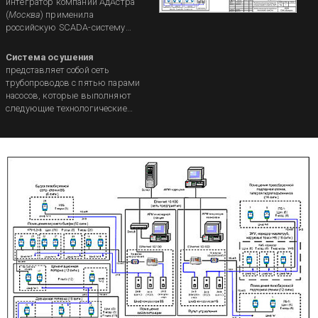
интегратор компании АдАстра
(
Москва
) применила
российскую SCADA-систему
TRACE MODE для разработки и
внедрения
АСУ ТП осушения
Система осушения
проточной части
представляет собой сеть
гидроагрегатов Иркутской
трубопроводов с пятью парами
ГЭС
(
ОАО «Иркутскэнерго»).
насосов, которые выполняют
следующие технологические
функции...