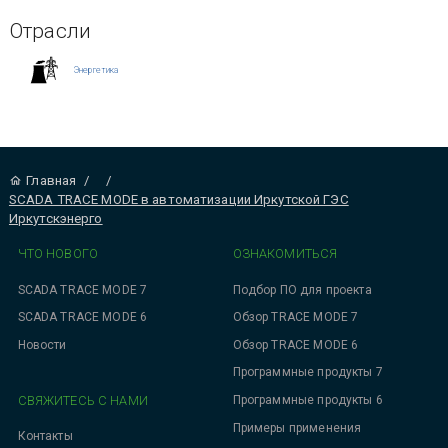
Отрасли
Энергетика
Главная
/
/
SCADA TRACE MODE в автоматизации Иркутской ГЭС
Иркутскэнерго
ЧТО НОВОГО
ОЗНАКОМИТЬСЯ
SCADA TRACE MODE 7
Подбор ПО для проекта
SCADA TRACE MODE 6
Обзор TRACE MODE 7
Новости
Обзор TRACE MODE 6
Программные продукты 7
СВЯЖИТЕСЬ С НАМИ
Программные продукты 6
Примеры применения
Контакты