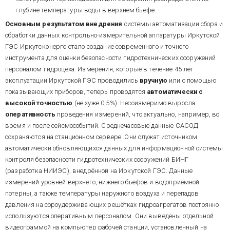
глубине температуры воды в верхнем бьефе.
Основным результатом внедрения
системы автоматизации сбора и
обработки данных контрольно-измерительной аппаратуры Иркутской
ГЭС Иркутскэнерго стало создание современного и точного
инструмента для оценки безопасности гидротехнических сооружений
персоналом гидроцеха. Измерения, которые в течение 45 лет
эксплуатации Иркутской ГЭС проводились
вручную
или с помощью
показывающих приборов, теперь проводятся
автоматически с
высокой точностью
(не хуже 0,5%). Несоизмеримо выросла
оперативность
проведения измерений, что актуально, например, во
время и после сейсмособытий. Среднечасовые данные САСОД
сохраняются на станционном сервере. Они служат источником
автоматически обновляющихся данных для информационной системы
контроля безопасности гидротехнических сооружений БИНГ
(разработка НИИЭС), внедрённой на Иркутской ГЭС. Данные
измерений уровней верхнего, нижнего бьефов и водоприёмной
потерны, а также температуры наружного воздуха и перепадов
давления на сороудерживающих решётках гидроагрегатов постоянно
используются оперативным персоналом. Они выведены отдельной
видеограммой на компьютер рабочей станции, установленный на