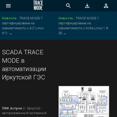
Новость
:
TRACE MODE 7
Новость
:
TRACE MODE 7
сертифицирована на
сертифицирована на
совместимость с ALT Linux
совместимость с Astra Linux 1.8
K11
→
SE
→
SCADA TRACE
MODE в
автоматизации
Иркутской ГЭС
ПИК Астрон
(
г. Иркутск
) -
авторизованный системный