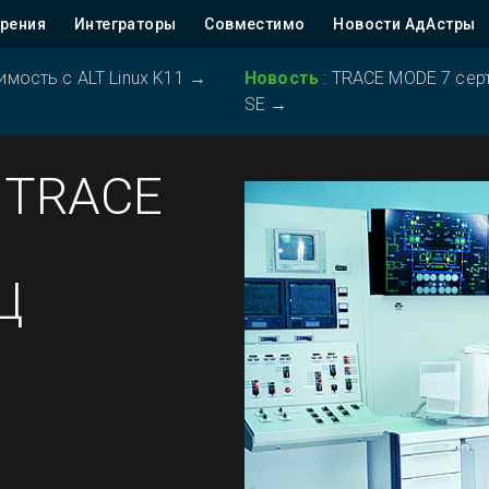
рения
Интеграторы
Совместимо
Новости АдАстры
ость с ALT Linux K11
→
Новость
:
TRACE MODE 7 серт
SE
→
 TRACE
Ц