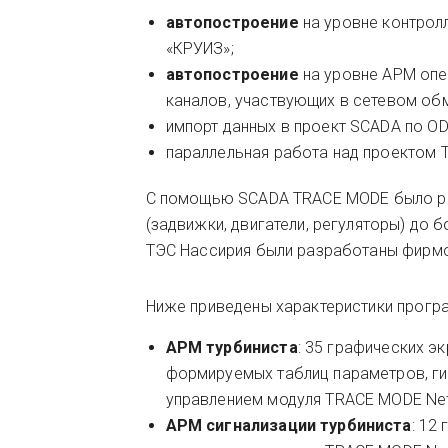
автопостроение
на уровне контрол
«КРУИЗ»;
автопостроение
на уровне АРМ опе
каналов, участвующих в сетевом обм
импорт данных в проект SCADA по OD
параллельная работа над проектом 
C помощью SCADA TRACE MODE было р
(задвижки, двигатели, регуляторы) до
ТЭС Нассирия были разработаны фирм
Ниже приведены характеристики прогр
АРМ турбиниста
: 35 графических э
формируемых таблиц параметров, гис
управлением модуля TRACE MODE Net
АРМ сигнализации турбиниста
: 12