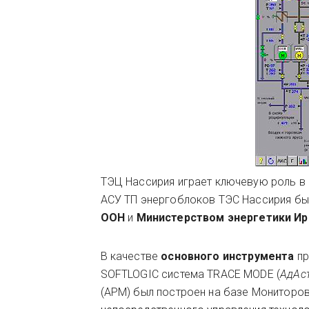
ТЭЦ Нассирия играет ключевую роль в 
АСУ ТП энергоблоков ТЭС Нассирия был
ООН
и
Министерством энергетики Ир
В качестве
основного инструмента
пр
SOFTLOGIC система TRACE MODE (
АдАст
(АРМ) был построен на базе Мониторо