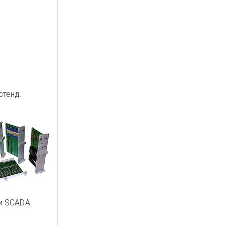
стенд.
и SCADA