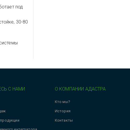
аботает под
тойке, 30-80
-системы
СЬ С НАМИ
О КОМПАНИИ АДАСТРА
Кто мы?
даж
История
 продукции
Контакты
темного интегратора