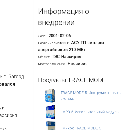
Информация о
внедрении
2001-02-06
Дата:
АСУ ТП четырех
Название системы:
энергоблоков 210 МВт
ТЭС Нассирия
Объект:
Нассирия
Местоположение:
 г. Багдад.
Продукты TRACE MODE
овался
TRACE MODE 5. Инструментальная
система
 и
МРВ 5. Исполнительный модуль
Нассирия
Микро TRACE MODE 5