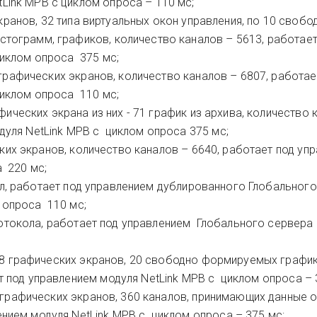
Link МРВ с циклом опроса – 110 мс;
кранов, 32 типа виртуальных окон управления, по 10 свобо
тограмм, графиков, количество каналов – 5613, работает
циклом опроса 375 мс;
 графических экранов, количество каналов – 6807, работае
циклом опроса 110 мс;
афических экрана из них - 71 график из архива, количество 
дуля NetLink МРВ с циклом опроса 375 мс;
ских экранов, количество каналов – 6640, работает под уп
 220 мс;
ал, работает под управлением дублированного Глобального
 опроса 110 мс;
ротокола, работает под управлением Глобального сервера
8 графических экранов, 20 свободно формируемых график
т под управлением модуля NetLink МРВ с циклом опроса – 
0 графических экранов, 360 каналов, принимающих данные 
нием модуля NetLink МРВ с циклом опроса – 375 мс;