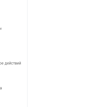
и
ре действий
ка