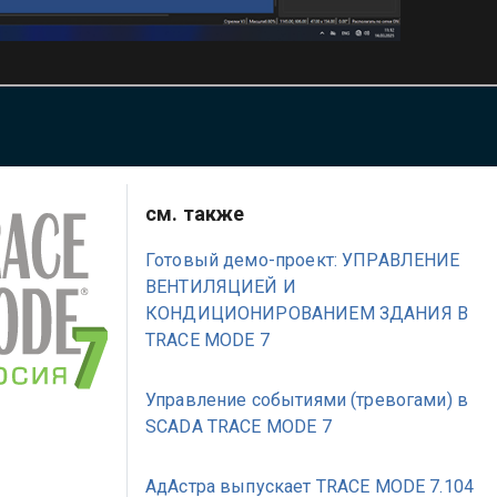
см. также
Готовый демо-проект: УПРАВЛЕНИЕ
ВЕНТИЛЯЦИЕЙ И
КОНДИЦИОНИРОВАНИЕМ ЗДАНИЯ В
TRACE MODE 7
Управление событиями (тревогами) в
SCADA TRACE MODE 7
АдАстра выпускает TRACE MODE 7.104