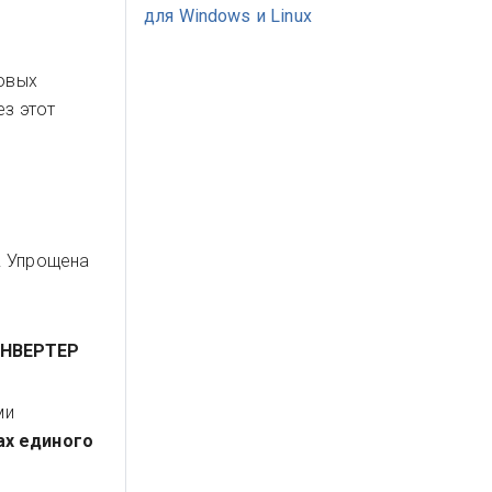
для Windows и Linux
овых
ез этот
. Упрощена
ОНВЕРТЕР
ми
ах единого