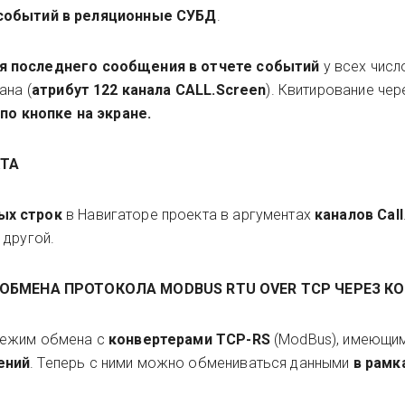
 событий в реляционные СУБД
.
я последнего сообщения в отчете событий
у всех числ
ана (
атрибут 122 канала CALL.Screen
). Квитирование чер
,
по кнопке на экране.
КТА
ых строк
в Навигаторе проекта в аргументах
каналов Call
 другой.
БМЕНА ПРОТОКОЛА MODBUS RTU OVER TCP ЧЕРЕЗ К
ежим обмена с
конвертерами TCP-RS
(ModBus), имеющи
ений
. Теперь с ними можно обмениваться данными
в рамк