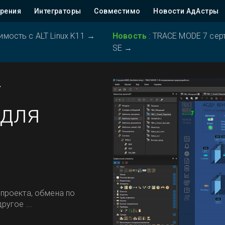
рения
Интеграторы
Совместимо
Новости АдАстры
ость с ALT Linux K11
→
Новость
:
TRACE MODE 7 серт
SE
→
т
 для
проекта, обмена по
угое ...