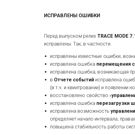
ИСПРАВЛЕНЫ ОШИБКИ
Перед выпуском релиз
TRACE MODE 7.
исправлены. Так, в частности:
исправлены известные ошибки, возн
исправлена ошибка
перемещения с
исправлена ошибка, возникающая п
в
Отчете событий
исправлена оши
(в т.ч. и квиитровании) и появлении 
восстановлено свойство «
управлен
исправлена ошибка
перезагрузки 
исправлена возможность
управлен
определяет начало интервала, правая
повышена стабильность работы сис