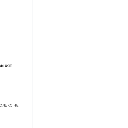
высят
только на