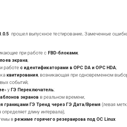
1.0.5
прошел выпускное тестирование
.
Замеченные ошибк
икающие при работе с
FBD-блоками
;
лоев экрана
;
ри работе
с идентификаторами в OPC DA и OPC HDA
;
бка
квитирования
, возникающая при одновременном выбо
новых событий;
ие
» у
ГЭ Переключатель
;
шаблонов экранов
в реальном времени;
ия границами
ГЭ Тренд через ГЭ Дата/Время
(левая мет
 определяет длину интервала);
темы в
режиме горячего резервирова под ОС Linux
.