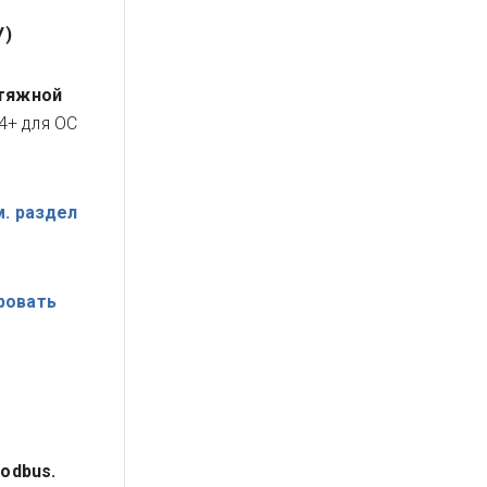
У)
ытяжной
4+ для ОС
м. раздел
ровать
Modbus.