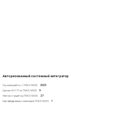
Авторизованный системный интегратор
2023
Год начала работы с TRACE MODE:
9
Сделано АСУ ТП на TRACE MODE:
27
Рабочих станций под TRACE MODE:
1
Сертифицированных инженеров TRACE MODE: