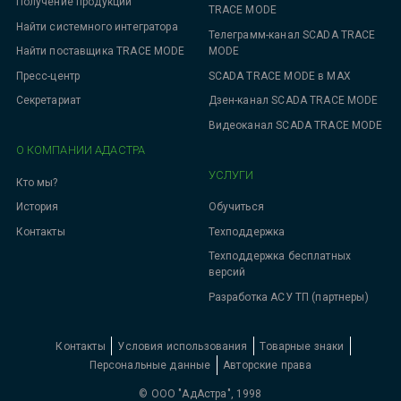
Получение продукции
TRACE MODE
Найти системного интегратора
Телеграмм-канал SCADA TRACE
MODE
Найти поставщика TRACE MODE
SCADA TRACE MODE в MAX
Пресс-центр
Дзен-канал SCADA TRACE MODE
Секретариат
Видеоканал SCADA TRACE MODE
О КОМПАНИИ АДАСТРА
УСЛУГИ
Кто мы?
Обучиться
История
Техподдержка
Контакты
Техподдержка бесплатных
версий
Разработка АСУ ТП (партнеры)
Контакты
Условия использования
Товарные знаки
Персональные данные
Авторские права
© ООО "АдАстра", 1998