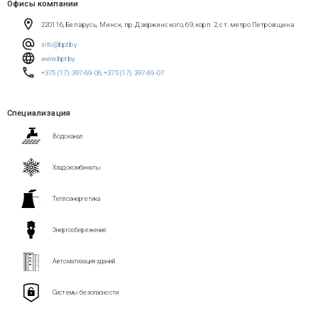
Офисы компании
220116, Беларусь, Минск, пр. Дзержинского, 69, корп. 2, ст. метро Петровщина
info@bpt.by
www.bpt.by
+375 (17) 397-69-06
,
+375 (17) 397-69-07
Специализация
Водоканал
Хладокомбинаты
Теплоэнергетика
Энергосбережение
Автоматизация зданий
Системы безопасности