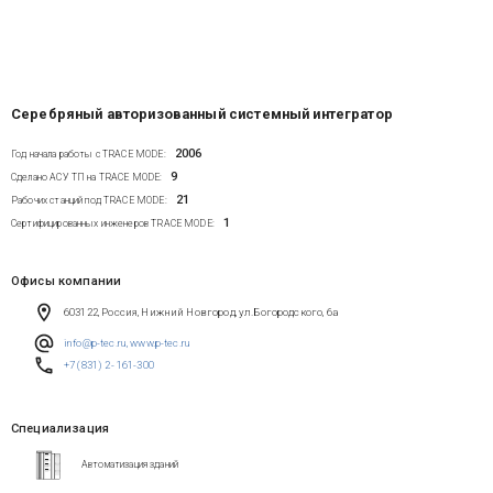
Серебряный авторизованный системный интегратор
2006
Год начала работы с TRACE MODE:
9
Сделано АСУ ТП на TRACE MODE:
21
Рабочих станций под TRACE MODE:
1
Сертифицированных инженеров TRACE MODE:
Офисы компании
603122, Россия, Нижний Новгород, ул.Богородского, 6а
info@p-tec.ru
,
www.p-tec.ru
+7 (831) 2- 161-300
Специализация
Автоматизация зданий