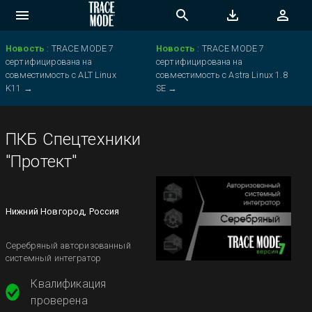
Новость
:
TRACE MODE 7
Новость
:
TRACE MODE 7
сертифицирована на
сертифицирована на
совместимость с ALT Linux
совместимость с Astra Linux 1.8
K11
→
SE
→
ПКБ Спецтехники
"Протект"
Нижний Новгород, Россия
Серебряный авторизованный
системный интегратор
Квалификация
проверена