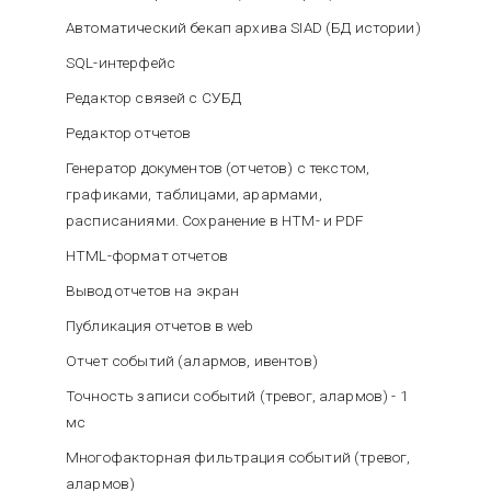
Автоматический бекап архива SIAD (БД истории)
SQL-интерфейс
Редактор связей с СУБД
Редактор отчетов
Генератор документов (отчетов) с текстом,
графиками, таблицами, арармами,
расписаниями. Сохранение в HTM- и PDF
HTML-формат отчетов
Вывод отчетов на экран
Публикация отчетов в web
Отчет событий (алармов, ивентов)
Точность записи событий (тревог, алармов) - 1
мс
Многофакторная фильтрация событий (тревог,
алармов)