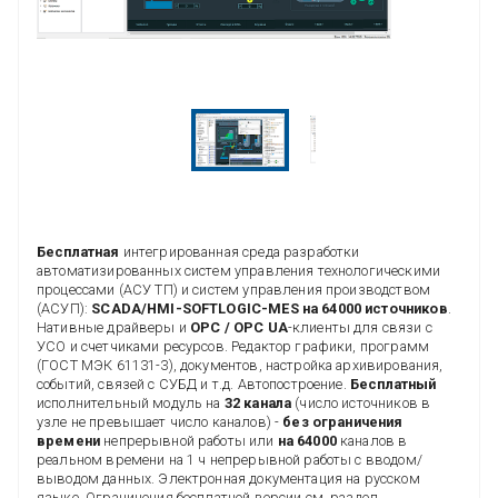
Бесплатная
интегрированная среда разработки
автоматизированных систем управления технологическими
процессами (АСУ ТП) и систем управления производством
(АСУП):
SCADA/HMI-SOFTLOGIC-MES на 64000 источников
.
Нативные драйверы и
OPC / OPC UA
-клиенты для связи с
УСО и счетчиками ресурсов. Редактор графики, программ
(ГОСТ МЭК 61131-3), документов, настройка архивирования,
событий, связей с СУБД и т.д. Автопостроение.
Бесплатный
исполнительный модуль на
32 канала
(число источников в
узле не превышает число каналов) -
без ограничения
времени
непрерывной работы или
на 64000
каналов в
реальном времени на 1 ч непрерывной работы с вводом/
выводом данных. Электронная документация на русском
языке. Ограничения бесплатной версии см. раздел