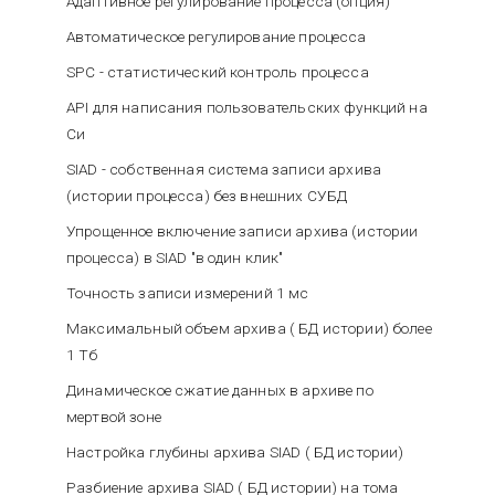
Адаптивное регулирование процесса (опция)
Автоматическое регулирование процесса
SPC - статистический контроль процесса
API для написания пользовательских функций на
Си
SIAD - собственная система записи архива
(истории процесса) без внешних СУБД
Упрощенное включение записи архива (истории
процесса) в SIAD "в один клик"
Точность записи измерений 1 мс
Максимальный объем архива ( БД истории) более
1 Тб
Динамическое сжатие данных в архиве по
мертвой зоне
Настройка глубины архива SIAD ( БД истории)
Разбиение архива SIAD ( БД истории) на тома