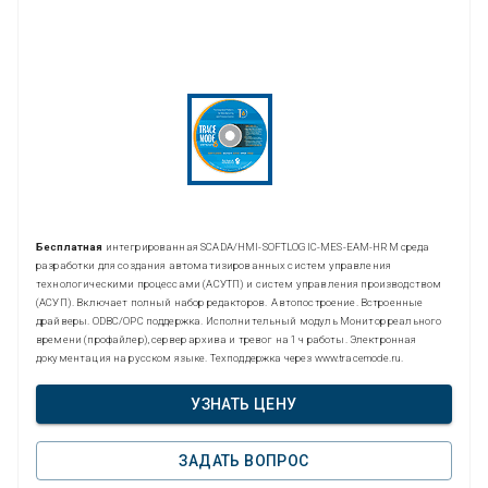
Бесплатная
интегрированная SCADA/HMI-SOFTLOGIC-MES-EAM-HRM среда
разработки для создания автоматизированных систем управления
технологическими процессами (АСУТП) и систем управления производством
(АСУП). Включает полный набор редакторов. Автопостроение. Встроенные
драйверы. ODBC/OPC поддержка. Исполнительный модуль Монитор реального
времени (профайлер), сервер архива и тревог на 1 ч работы. Электронная
документация на русском языке. Техподдержка через www.tracemode.ru.
УЗНАТЬ ЦЕНУ
ЗАДАТЬ ВОПРОС