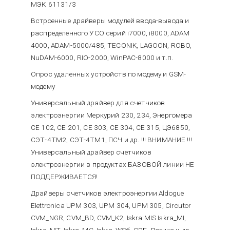
МЭК 61131/3
Встроенные драйверы модулей ввода-вывода и
распределенного УСО серий i7000, i8000, ADAM
4000, ADAM-5000/485, TECONIK, LAGOON, ROBO,
NuDAM-6000, RIO-2000, WinPAC-8000 и т.п.
Опрос удаленных устройств по модему и GSM-
модему
Универсальный драйвер для счетчиков
электроэнергии Меркурий 230, 234, Энергомера
CE 102, CE 201, CE 303, CE 304, CE 315, ЦЭ6850,
СЭТ-4ТМ2, СЭТ-4ТМ1, ПСЧ и др. !!! ВНИМАНИЕ !!!
Универсальный драйвер счетчиков
электроэнергии в продуктах БАЗОВОЙ линии НЕ
ПОДДЕРЖИВАЕТСЯ!
Драйверы счетчиков электроэнергии Aldogue
Elettronica UPM 303, UPM 304, UPM 305, Circutor
CVM_NGR, CVM_BD, CVM_K2, Iskra MIS Iskra_MI,
Iskra_MT, Iskra_MC, Iskra_WSб, СЭБ, Логика и др.