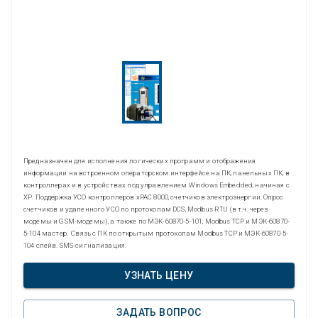
Предназначен для исполнения логических программ и отображения
информации на встроенном операторском интерфейсе на ПК, панельных ПК, в
контроллерах и в устройствах под управлением Windows Embedded, начиная с
ХР. Поддержка УСО контроллеров xPAC 8000, счетчиков электроэнергии. Опрос
счетчиков и удаленного УСО по протоколам DCS, Modbus RTU (в т.ч. через
модемы и GSM-модемы), а также по МЭК-60870-5-101, Modbus TCP и МЭК-60870-
5-104 мастер. Связь с ПК по открытым протоколам Modbus TCP и МЭК-60870-5-
104 слейв. SMS-сигнализация.
УЗНАТЬ ЦЕНУ
ЗАДАТЬ ВОПРОС