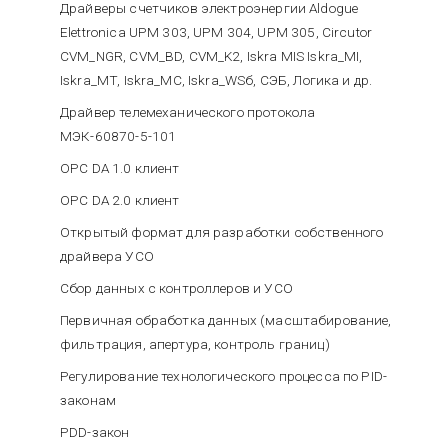
Драйверы счетчиков электроэнергии Aldogue
Elettronica UPM 303, UPM 304, UPM 305, Circutor
CVM_NGR, CVM_BD, CVM_K2, Iskra MIS Iskra_MI,
Iskra_MT, Iskra_MC, Iskra_WSб, СЭБ, Логика и др.
Драйвер телемеханического протокола
МЭК-60870-5-101
OPC DA 1.0 клиент
OPC DA 2.0 клиент
Открытый формат для разработки собственного
драйвера УСО
Сбор данных с контроллеров и УСО
Первичная обработка данных (масштабирование,
фильтрация, апертура, контроль границ)
Регулирование технологического процесса по PID-
законам
PDD-закон