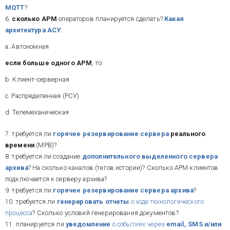
MQTT
?
6.
сколько АРМ
операторов планируется сделать?
Какая
архитектура АСУ
:
a. Автономная
если больше одного АРМ
, то:
b. Клиент-серверная
c. Распределенная (РСУ)
d. Телемеханическая
7. требуется ли
горячее резервирование сервера
реального
времени
(МРВ)?
8. требуется ли создание
дополнительного выделенного сервера
архива
? На сколько каналов (тегов истории)? Сколько АРМ клиентов
подключается к серверу архива?
9. требуется ли
горячее резервирование сервера архива
?
10. требуется ли
генерировать отчеты
о ходе технологического
процесса
? Сколько условий генерирования документов?
11. планируется ли
уведомление
о событиях через
email, SMS и/или