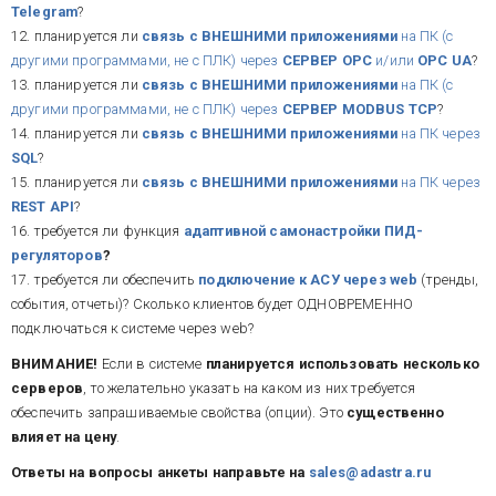
Telegram
?
12. планируется ли
связь с ВНЕШНИМИ приложениями
на ПК (c
другими программами, не с ПЛК) через
СЕРВЕР
OPC
и/или
OPC UA
?
13. планируется ли
связь с ВНЕШНИМИ приложениями
на ПК (c
другими программами, не с ПЛК) через
СЕРВЕР MODBUS TCP
?
14. планируется ли
связь с ВНЕШНИМИ приложениями
на ПК через
SQL
?
15. планируется ли
связь с ВНЕШНИМИ приложениями
на ПК через
REST API
?
16. требуется ли функция
адаптивной самонастройки ПИД-
регуляторов
?
17. требуется ли обеспечить
подключение к АСУ через web
(тренды,
события, отчеты)? Cколько клиентов будет ОДНОВРЕМЕННО
подключаться к системе через web?
ВНИМАНИЕ!
Если в системе
планируется использовать несколько
серверов
, то желательно указать на каком из них требуется
обеспечить запрашиваемые свойства (опции). Это
существенно
влияет на цену
.
Ответы на вопросы анкеты направьте на
sales@adastra.ru