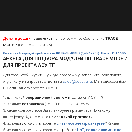
Действующий
прайс-лист
на программное обеспечение
TRACE
MODE 7
(цены с 01.12.2025)
Скачать действующий прайс-лист на ПО TRACE MODE 7 (0,4 Мб- PDF). Цены с 01.12.2025
АНКЕТА ДЛЯ ПОДБОРА МОДУЛЕЙ ПО TRACE MODE 7
ДЛЯ ПРОЕКТА АСУ ТП
Для того, чтобы купить нужную программу, заполните, пожалуйста,
эту анкету и направьте ответы на
sales@adastra.ru
. Мы подберем Вам
ПО для Вашего проекта АСУ ТП.
1. для какой
операционной системы
делается АСУ ТП?
2. сколько
источников
(тегов) в Вашей системе?
3. какие контроллеры Вы планируете применить? По какому
интерфейсу будет связь с ними?
Какой протокол
?
4. используются ли в проекте
счетчики электроэнергии
? Какие?
5. используются ли в проекте устройства
IIoT, подключаемые по