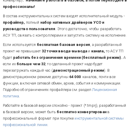
конвертер)
. Начинайте работать в базовой, а потом переходите в
профессионалы!
В состав инструментальных систем входят исполнительный модуль -
профайлер,
полный
набор нативных драйверов УСО и
руководство пользователя
. Этого достаточно, чтобы разработать
АСУ ТП, связать с контроллерами и запустить систему на исполнение.
Если используется
бесплатная базовая версия
, а разработанный
проект не превышает
32 точки ввода-вывода
и
канала,
то АСУ ТП
будет
работать без ограничения времени (бесплатный режим).
А
если их
больше чем 32
,
то сделанный проект надо будет
перезагружать каждый час (
демонстрационный режим
). В
демонстрационном режиме доступны
64 000
каналов, почти все
функции, включая сетевой обмен, архив, события и коммуникации.
Подробно об ограничениях профайлера см. раздел
Лицензионная
политика
.
Работайте в базовой версии спокойно - проект (*.tmprj), разработанный
в базовой версии, может быть
бесплатно конвертирован
в
профессиональный формат при покупке
инструментальной системы
профессиональной линии
.