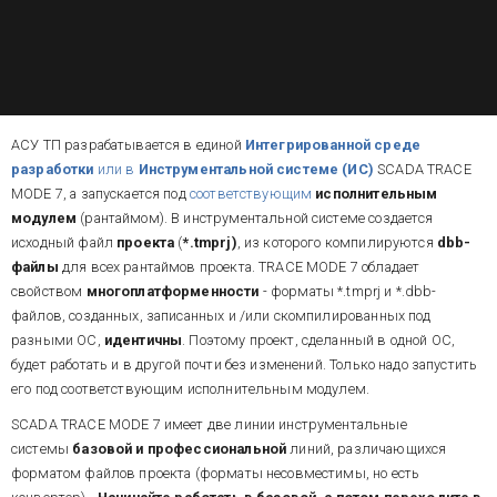
АСУ ТП разрабатывается в единой
Интегрированной среде
разработки
или в
Инструментальной системе (ИС)
SCADA TRACE
MODE 7, а запускается под
соответствующим
исполнительным
модулем
(рантаймом).
В инструментальной системе создается
исходный файл
проекта
(
*.tmprj)
, из которого компилируются
dbb-
файлы
для всех рантаймов проекта. TRACE MODE 7 обладает
свойством
многоплатформенности
- форматы *.tmprj и *.dbb-
файлов, созданных, записанных и /или скомпилированных под
разными ОС,
идентичны
. Поэтому проект, сделанный в одной ОС,
будет работать и в другой почти без изменений. Только надо запустить
его под соответствующим исполнительным модулем.
SCADA TRACE MODE 7 имеет две линии инструментальные
системы
базовой и профессиональной
линий, различающихся
форматом файлов проекта (форматы несовместимы, но есть