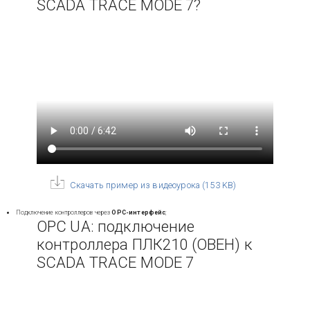
SCADA TRACE MODE 7?
Скачать пример из видеоурока
(
153 KB
)
Подключение контроллеров через
OPC-интерфейс
;
OPC UA: подключение
контроллера ПЛК210 (ОВЕН) к
SCADA TRACE MODE 7