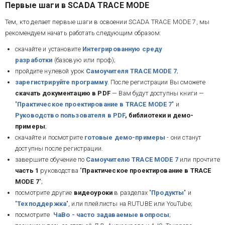
Первые шаги в SCADA TRACE MODE
Тем, кто делает первые шаги в освоении SCADA TRACE MODE 7, мы
рекомендуем начать работать следующим образом:
скачайте и установите
Интегрированную среду
разработки
(базовую или проф);
пройдите нулевой урок
Самоучителя TRACE MODE 7
;
зарегистрируйте программу
.
После регистрации Вы сможете
скачать документацию в PDF
— Вам будут доступны книги —
"
Практическое проектирование в TRACE MODE 7
" и
Руководство пользователя
в PDF
, библиотеки и демо-
примеры
;
скачайте и посмотрите
готовые демо-примеры
- они станут
доступны после регистрации.
завершите обучение по
Самоучителю TRACE MODE 7
или прочтите
часть 1
руководства "
Практическое проектирование в TRACE
MODE 7
";
посмотрите другие
видеоуроки
в разделах "
Продукты
" и
"
Техподдержка
", или плейлисты на RUTUBE или YouTube;
посмотрите
ЧаВо - часто задаваемые вопросы
;