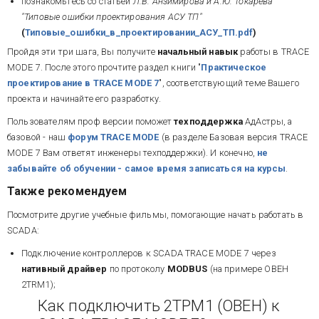
познакомьтесь со статьей
Л.В. Анзимирова и А.Ю. Токарева
"Типовые ошибки проектирования АСУ ТП"
(
Типовые_ошибки_в_проектировании_АСУ_ТП.pdf
)
Пройдя эти три шага, Вы получите
начальный навык
работы в TRACE
MODE 7. После этого прочтите раздел книги "
Практическое
проектирование в TRACE MODE 7
", соответствующий теме Вашего
проекта и начинайте его разработку.
Пользователям проф версии поможет
техподдержка
АдАстры, а
базовой - наш
форум TRACE MODE
(в разделе Базовая версия TRACE
MODE 7 Вам ответят инженеры техподдержки). И конечно,
не
забывайте об обучении - самое время записаться на курсы
.
Также рекомендуем
Посмотрите другие учебные фильмы, помогающие начать работать в
SCADA:
Подключение контроллеров к SCADA TRACE MODE 7 через
нативный драйвер
по протоколу
MODBUS
(на примере ОВЕН
2TRM1);
Как подключить 2ТРМ1 (ОВЕН) к