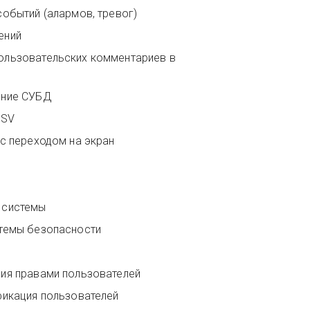
событий (алармов, тревог)
ений
ользовательских комментариев в
шние СУБД
CSV
 с переходом на экран
 системы
стемы безопасности
О
ия правами пользователей
фикация пользователей