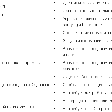
Идентификация и аутенти
nGL
Данные о пользователях 
ин
Управление жизненным ци
spraying и brute force
Соответствие нормативны
Защита информации при е
Возможность создания и
языке
ков по шкале времени
Возможность создания ин
азиатские
Лицензия без ограничения
 данных
Свободна от санкционных
Не требует для работы по
Не передает производите
нлайн. Динамическое
Не требует онлайн-прове