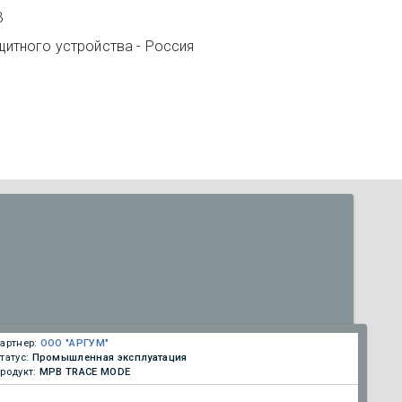
B
щитного устройства - Россия
артнер:
ООО "АРГУМ"
татус:
Промышленная эксплуатация
родукт:
МРВ TRACE MODE