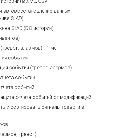
 истории) в XML, CSV
и автовосстановление данных
хиве SIAD)
хива SIAD (БД истории)
ивентов)
(тревог, алармов) - 1 мс
ния событий
Многофакторная фильтрация событий (тревог, алармов)
тчета событий
отчета событий
защита отчета событий от модификаций
ь и сортировать сигналы тревоги в
оров
ытий (алармов, тревог)