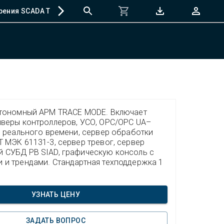
рения SCADA TRACE MODE
Регистрация программ
втономный АРМ TRACE MODE. Включает
йверы контроллеров, УСО, OPC/OPC UA–
р реального времени, сервер обработки
 МЭК 61131-3, сервер тревог, сервер
 СУБД РВ SIAD, графическую консоль с
и трендами. Стандартная техподдержка 1
УЗНАТЬ ЦЕНУ
ЗАДАТЬ ВОПРОС