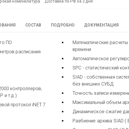
рокая номенклатура
Доставка по РФ за 3 дня
ОВАНИЯ
СОСТАВ
ПОДРОБНО
ДОКУМЕНТАЦИЯ
го ПО
Математические расчеты
времени
метров расписания
Автоматическое регулир
SPC - статистический ко
SIAD - собственная систе
без внешних СУБД
2000 контроллеров,
Точность записи измерен
 и т.д.)
Максимальный объем архи
протокол iNET 7
Динамическое сжатие дан
Разбиение архива SIAD ( 