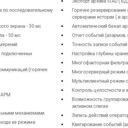
Экспорт архива SIAD ( БД
а по последовательному
Горячее резервирование 
серверами истории ( в ар
ого экрана - 30 мс
Автоматический бекап ар
а - 50 мс
Отчет событий (алармов, 
змерений
Точность записи событий 
о подключенных
Настройка глубины хране
оммуникаций (горячее
Многосерверный режим о
Мультиклиентный режим 
Контроль целостности и 
й АРМ
Возможность группироват
активном списке
ельными механизмами
Запись действий операт
ыходе из режима
Квитирование соб