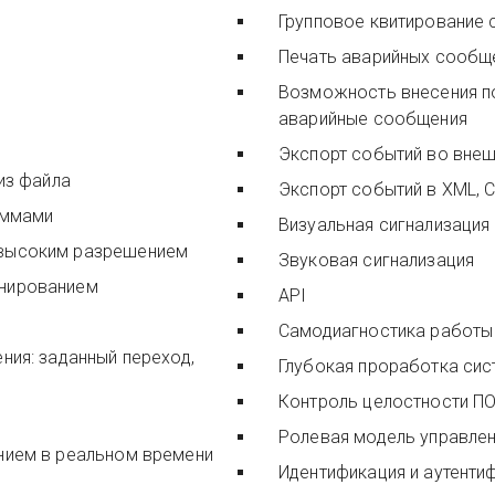
Групповое квитирование 
Печать аварийных сообщ
Возможность внесения п
аварийные сообщения
Экспорт событий во вне
из файла
Экспорт событий в XML, 
аммами
Визуальная сигнализация
 высоким разрешением
Звуковая сигнализация
онированием
API
Самодиагностика работы
ния: заданный переход,
Глубокая проработка си
Контроль целостности П
Ролевая модель управлен
нием в реальном времени
Идентификация и аутенти