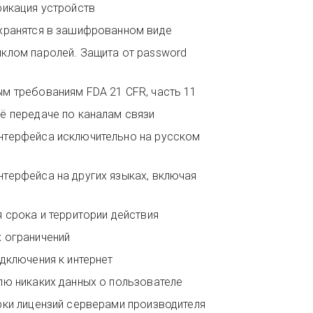
фикация устройств
хранятся в зашифрованном виде
клом паролей. Защита от password
м требованиям FDA 21 CFR, часть 11
ё передаче по каналам связи
нтерфейса исключительно на русском
терфейса на других языках, включая
 срока и территории действия
 ограничений
дключения к интернет
лю никаких данных о пользователе
рки лицензий серверами производителя