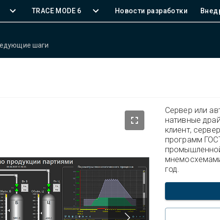
TRACE MODE 6
Новости разработки
Внед
едующие шаги
Сервер или а
нативные дра
клиент, серве
программ ГОСТ
промышленной
мнемосхемами 
год.