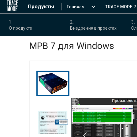
Продукты
Главная
TRACE MODE 7
1
.
2
.
3
.
О продукте
Внедрения в проектах
Сл
МРВ 7 для Windows