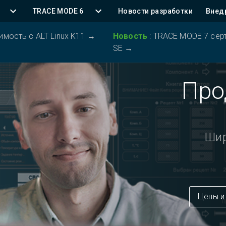
TRACE MODE 6
Новости разработки
Внед
ость с ALT Linux K11
→
Новость
:
TRACE MODE 7 серт
SE
→
Про
Шир
Цены и