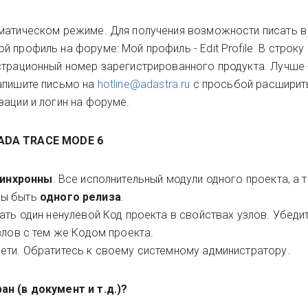
оматическом режиме. Для получения возможности писать в
 профиль на форуме: Мой профиль - Edit Profile. В строку 
страционный номер зарегистрированного продукта. Лучше 
апишите письмо на
hotline@adastra.ru
с просьбой расширить
зации и логин на форуме.
ADA
TRACE MODE 6
инхронны
. Все исполнительный модули одного проекта, а 
ны быть
одного релиза
.
ать один ненулевой Код проекта в свойствах узлов. Убедит
злов с тем же Кодом проекта.
ети. Обратитесь к своему системному администратору.
ан (в документ и т.д.)?