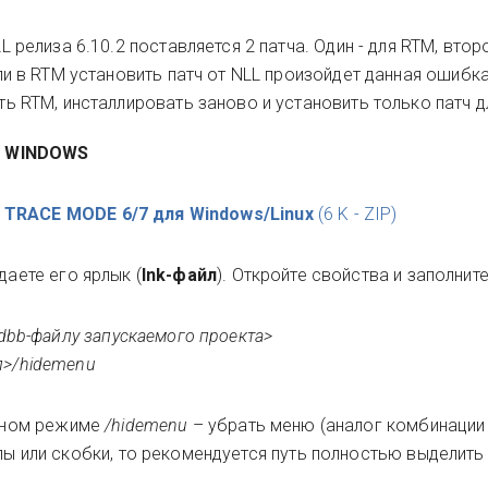
релиза 6.10.2 поставляется 2 патча. Один - для RTM, второ
и в RTM установить патч от NLL произойдет данная ошибка
 RTM, инсталлировать заново и установить только патч д
В WINDOWS
 TRACE MODE 6/7 для Windows/Linux
(6 K - ZIP)
даете его ярлык (
lnk-файл
). Откройте свойства и заполните
 .dbb-файлу запускаемого проекта>
л>/hidemenu
анном режиме
/hidemenu
– убрать меню (аналог комбинации 
елы или скобки, то рекомендуется путь полностью выделить