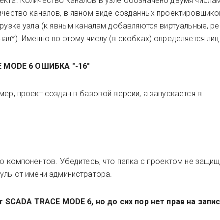
екта. Количество каналов в узле обозначено двумя числам
личество каналов, в явном виде созданных проектировщико
грузке узла (к явным каналам добавляются виртуальные, 
ал*). Именно по этому числу (в скобках) определяется лиц
 MODE 6 ОШИБКА "-16"
мер, проект создан в базовой версии, а запускается в
го компонентов. Убедитесь, что папка с проектом не защищ
уль от имени администратора.
кт
SCADA
TRACE MODE 6
, но до сих пор нет прав на запи