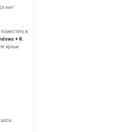
cx.exe"
 поместить в
ndows + R
,
ьте ярлык
ался,