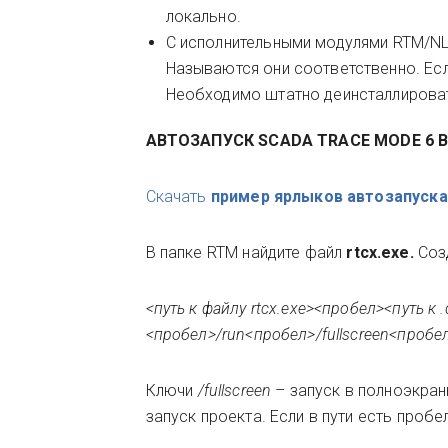
локально.
С исполнительными модулями RTM/NLL 
Называются они соответственно. Есл
Необходимо штатно деинсталлировать
АВТОЗАПУСК
SCADA
TRACE MODE 6 
Скачать
пример ярлыков автозапуска
В папке RTM найдите файл
rtcx.exe.
Соз
<путь к файлу rtcx.exe><пробел><путь к
<пробел>/run<пробел>/fullscreen<пробе
Ключи
/fullscreen
– запуск в полноэкр
запуск проекта. Если в пути есть проб