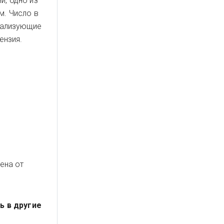
и, одно из
м. Число в
реализующие
ензия.
ена от
сь в другие