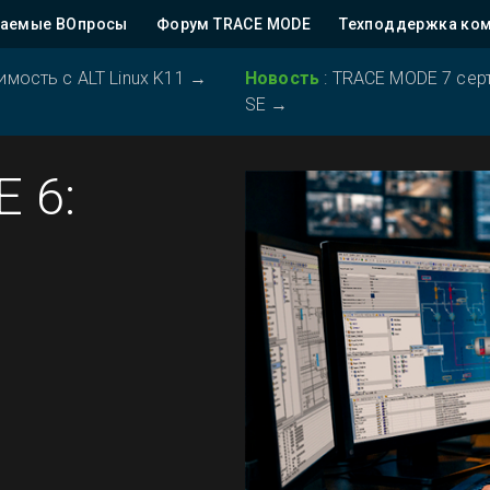
ваемые ВОпросы
Форум TRACE MODE
Техподдержка ко
ость с ALT Linux K11
→
Новость
:
TRACE MODE 7 серт
SE
→
 6: