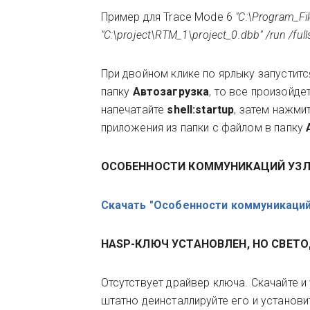
Пример для Trace Mode 6
"C:\Program_F
"C:\project\RTM_1\project_0.dbb" /run /fu
При двойном клике по ярлыку запуститс
папку
Автозагрузка
, то все произойд
напечатайте
shell:startup
, затем нажми
приложения из папки с файлом в папку
ОСОБЕННОСТИ КОММУНИКАЦИЙ УЗЛ
Скачать "Особенности коммуникаций
HASP-КЛЮЧ УСТАНОВЛЕН, НО СВЕТ
Отсутствует драйвер ключа. Скачайте и
штатно деинсталлируйте его и установи