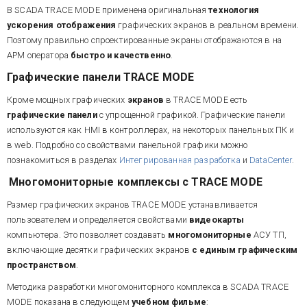
В SCADA TRACE MODE применена оригинальная
технология
ускорения отображения
графических экранов в реальном времени.
Поэтому правильно спроектированные экраны отображаются в на
АРМ оператора
быстро и качественно
.
Графические панели TRACE MODE
Кроме мощных графических
экранов
в TRACE MODE есть
графические панели
с упрощенной графикой. Графические панели
используются как HMI в контроллерах, на некоторых панельных ПК и
в web. Подробно со свойствами панельной графики можно
познакомиться в разделах
Интегрированная разработка
и
DataCenter
.
Многомониторные комплексы с TRACE MODE
Размер графических экранов TRACE MODE устанавливается
пользователем и определяется свойствами
видеокарты
компьютера. Это позволяет создавать
многомониторные
АСУ ТП,
включающие десятки графических экранов
с единым графическим
пространством
.
Методика разработки многомониторного комплекса в SCADA TRACE
MODE показана в следующем
учебном фильме
: