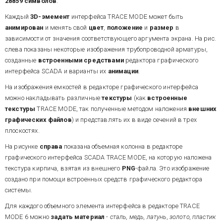
28859
символов
.
Каждый
3D-эмемент
интерфейса TRACE MODE может быть
анимирован
и менять свой
цвет
,
положение
и
размер
в
зависимости от значения соответствующего аргумента экрана. На рис.
слева показаны некоторые изображения трубопроводной арматуры,
созданные
встроенными средствами
редактора графического
интерфейса SCADA и варианты их
анимации
.
На изображения емкостей в редакторе графического интерфейса
можно накладывать различные
текстуры
(как
встроенные
текстуры
TRACE MODE, так полученные методом наложения
внешних
графических файлов
) и представлять их в виде сечений в трех
плоскостях.
На рисунке
справа
показана объемная колонна в редакторе
графического интерфейса SCADA TRACE MODE, на которую наложена
текстура кирпича, взятая из внешнего
PNG
-файла. Это изображение
создано при помощи встроенных средств графического редактора
системы.
Для каждого объемного элемента интерфейса в редакторе TRACE
MODE 6 можно
задать материал
-
сталь, медь, латунь, золото, пластик