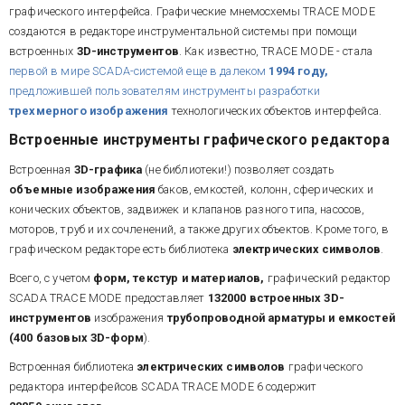
графического интерфейса. Графические мнемосхемы TRACE MODE
создаются в редакторе инструментальной системы при помощи
встроенных
3D-инструментов
. Как известно, TRACE MODE - стала
первой в мире SCADA-системой еще в далеком
1994 году,
предложившей пользователям инструменты разработки
трехмерного изображения
технологических объектов интерфейса.
Встроенные инструменты графического редактора
Встроенная
3D-графика
(не библиотеки!) позволяет создать
объемные изображения
баков, емкостей,
колонн, сферических и
конических объектов, задвижек и клапанов разного типа, насосов,
моторов, труб и их сочленений, а также других объектов. Кроме того, в
графическом редакторе есть библиотека
электрических символов
.
Всего, с учетом
форм, текстур и материалов,
графический редактор
SCADA TRACE MODE предоставляет
132000
встроенных 3D-
инструментов
изображения
трубопроводной арматуры и емкостей
(
400
базовых 3D-форм
).
Встроенная библиотека
электрических символов
графического
редактора интерфейсов SCADA TRACE MODE 6 содержит