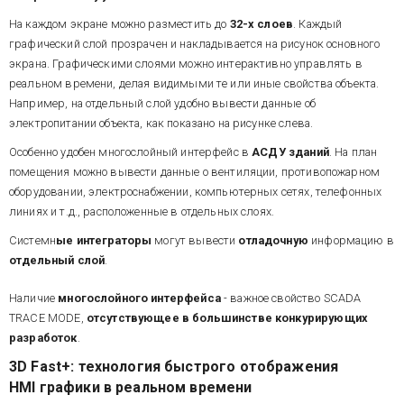
На каждом экране можно разместить до
32-х слоев
. Каждый
графический слой прозрачен и накладывается на рисунок основного
экрана. Графическими слоями можно интерактивно управлять в
реальном времени, делая видимыми те или иные свойства объекта.
Например, на отдельный слой удобно вывести данные об
электропитании объекта, как показано на рисунке слева.
Особенно удобен многослойный интерфейс в
АСДУ зданий
. На план
помещения можно вывести данные о вентиляции, противопожарном
оборудовании, электроснабжении, компьютерных сетях, телефонных
линиях и т.д., расположенные в отдельных слоях.
Системн
ые интеграторы
могут вывести
отладочную
информацию в
отдельный слой
.
Наличие
многослойного интерфейса
- важное свойство SCADA
TRACE MODE,
отсутствующее в большинстве конкурирующих
разработок
.
3D Fast+: технология быстрого отображения
HMI графики в реальном времени