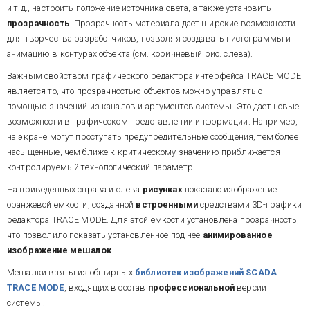
и т.д., настроить положение источника света, а также установить
прозрачность
. Прозрачность материала дает широкие возможности
для творчества разработчиков, позволяя создавать гистограммы и
анимацию в контурах объекта (см. коричневый рис. слева).
Важным свойством графического редактора интерфейса TRACE MODE
является то, что прозрачностью объектов можно управлять с
помощью значений из каналов и аргументов системы. Это дает новые
возможности в графическом представлении информации. Например,
на экране могут проступать предупредительные сообщения, тем более
насыщенные, чем ближе к критическому значению приближается
контролируемый технологический параметр.
На приведенных справа и слева
рисунках
показано изображение
оранжевой емкости, созданной
встроенными
средствами 3D-графики
редактора TRACE MODE. Для этой емкости установлена прозрачность,
что позволило показать установленное под нее
анимированное
изображение мешалок
.
Мешалки взяты из обширных
библиотек изображений SCADA
TRACE MODE
, входящих в состав
профессиональной
версии
системы.