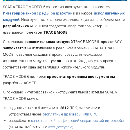
SCADA
TRACE MODE®
6 состоит из инструментальной системы -
Интегрированной среды разработки
и из набора
исполнительных
модулей
.
Инструментальная система используется на рабочем месте
разработчика
АСУ. В ней создается набор файлов, который
называется
проектом TRACE MODE
.
С помощью
исполнительных модулей
TRACE MODE®
проект
АСУ
запускается
на исполнение в реальном времени. SCADA TRACE
MODE позволяет создавать проект сразу для
нескольких
исполнительных модулей -
узлов
проекта.
Каждому узлу проекта
соответствует одна инсталляция исполнительного модуля.
TRACE MODE 6 является
кроссплаторменным инструментом
разработки АСУ ТП -
С помощью интегрированной инструментальной системы SCADA
TRACE MODE можно:
подключиться к более чем к
2812
ПЛК, счетчикам и
устройствам через
бесплатные драйверы или OPC
;
разработать
качественный графический операторский интерфейс
(SCADA/HMI) в т.ч. и с
web-доступом
;