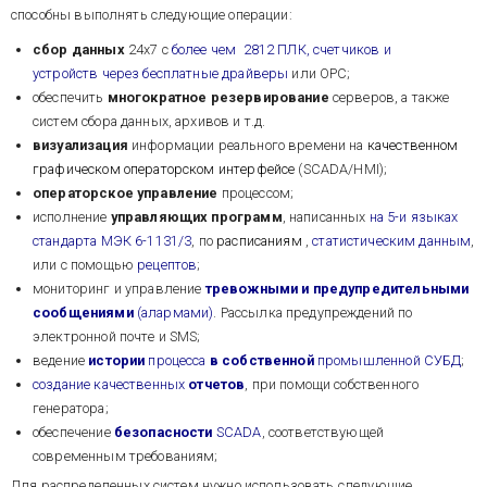
способны выполнять следующие операции:
сбор данных
24х7 с
более чем
2812
ПЛК, счетчиков и
устройств через бесплатные драйверы
или OPC;
обеспечить
многократное резервирование
серверов, а также
систем сбора данных, архивов и т.д.
визуализация
информации реального времени на
качественном
графическом операторском интерфейсе
(SCADA/HMI);
операторское управление
процессом;
исполнение
управляющих программ
, написанных
на 5-и языках
стандарта МЭК 6-1131/3
, по
расписаниям
,
статистическим данным
,
или с помощью
рецептов
;
мониторинг и управление
тревожными и предупредительными
сообщениями
(алармами)
. Рассылка предупреждений по
электронной почте и SMS;
ведение
истории
процесса
в собственной
промышленной СУБД
;
создание качественных
отчетов
, при помощи собственного
генератора;
обеспечение
безопасности
SCADA
, соответствующей
современным требованиям;
Для распределенных систем нужно использовать следующие