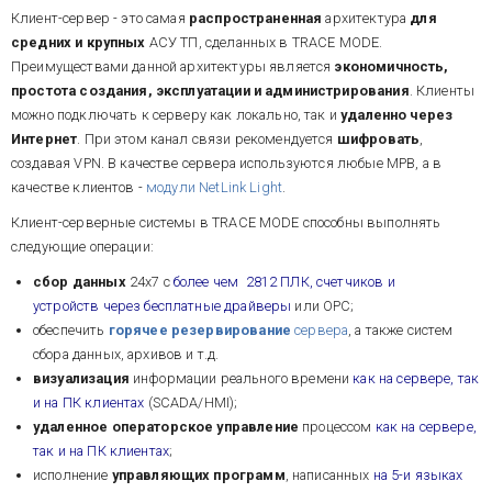
Клиент-сервер - это самая
распространенная
архитектура
для
средних и крупных
АСУ ТП, сделанных в TRACE MODE.
Преимуществами данной архитектуры является
экономичность,
простота создания, эксплуатации и администрирования
. Клиенты
можно подключать к серверу как локально, так и
удаленно через
Интернет
. При этом канал связи рекомендуется
шифровать
,
создавая VPN. В качестве сервера используются любые МРВ, а в
качестве клиентов -
модули NetLink Light
.
Клиент-серверные системы в TRACE MODE способны выполнять
следующие операции:
сбор данных
24х7 с
более чем
2812
ПЛК, счетчиков и
устройств через бесплатные драйверы
или OPC;
обеспечить
горячее резервирование
сервера
, а также систем
сбора данных, архивов и т.д.
визуализация
информации реального времени
как на сервере, так
и на ПК клиентах
(SCADA/HMI);
удаленное операторское управление
процессом
как на сервере,
так и на ПК клиентах
;
исполнение
управляющих программ
, написанных
на 5-и языках