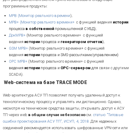
программные продукты:
МРВ (Монитор реального времени
);
МРВ+ (Монитор реального времени+
с функцией ведения
истории
процесса
в собственной
промышленной СУБД);
ДокМРВ+
(Монитор реального времени+ с функцией
ведения
истории
процесса и
генератором отчетов
);
GSM МРВ+
(Монитор реального времени+ с функцией
ведения
истории
процесса и SMS-рассылками/управлением)
OPC МРВ+
(Монитор реального времени+ с функцией
ведения
истории
процесса и
OPC-сервером
для
связи с другими
SCADA).
Web-система на базе TRACE MODE
Web-архитектура АСУ ТП позволяет получать удаленный доступ к
технологическому процессу и управлять им дистанционно. Однако,
несмотря на технические средства защиты, открывать доступ к АСУ
ТП через web
в общем случае небезопасно
см.
статью "Типовые
ошибки проектирования АСУ ТП", ИСУП, 4, 2018
. Для надежных
соединений рекомендуется использовать шифрованные VPN-сети или