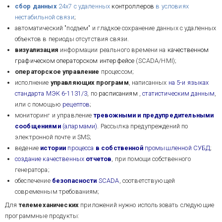
сбор данных
24х7 с удаленных
контроллеров
в условиях
нестабильной связи
;
автоматический "подъем" и гладкое сохранение данных с удаленных
объектов в периоды отсутствия связи.
визуализация
информации реального времени на
качественном
графическом операторском интерфейсе
(SCADA/HMI);
операторское управление
процессом;
исполнение
управляющих программ
, написанных
на 5-и языках
стандарта МЭК 6-1131/3
, по
расписаниям
,
статистическим данным
,
или с помощью
рецептов
;
мониторинг и управление
тревожными и предупредительными
сообщениями
(алармами)
. Рассылка предупреждений по
электронной почте и SMS;
ведение
истории
процесса
в собственной
промышленной СУБД
;
создание качественных
отчетов
, при помощи собственного
генератора;
обеспечение
безопасности
SCADA
, соответствующей
современным требованиям;
Для
телемеханических
приложений нужно использовать следующие
программные продукты: