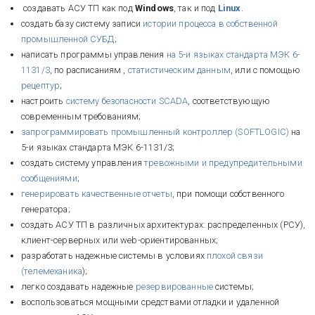
создавать АСУ ТП как под
Windows
, так и под
Linux
.
создать базу систему записи
истории процесса в собственной
промышленной СУБД
;
написать программы управления
на 5-и языках стандарта МЭК 6-
1131/3
, по расписаниям ,
статистическим данным
, или с помощью
рецептур
;
настроить
систему безопасности SCADA
, соответствующую
современным требованиям;
запрограммировать промышленный контроллер (SOFTLOGIC)
на
5-и языках стандарта МЭК 6-1131/3;
создать систему управления
тревожными и предупредительными
сообщениями
;
генерировать качественные отчеты
, при помощи собственного
генератора;
создать АСУ ТП в различных архитектурах: распределенных (РСУ),
клиент-серверных или web-ориентированных;
разработать надежные системы в условиях
плохой связи
(телемеханика
);
легко создавать надежные
резервированные
системы;
воспользоваться мощными средствами отладки и удаленной