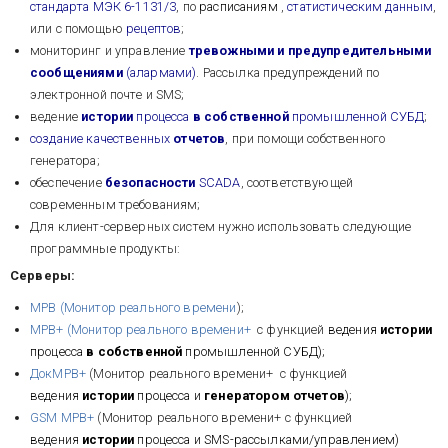
стандарта МЭК 6-1131/3
, по
расписаниям
,
статистическим данным
,
или с помощью
рецептов
;
мониторинг и управление
тревожными и предупредительными
сообщениями
(алармами)
. Рассылка предупреждений по
электронной почте и SMS;
ведение
истории
процесса
в собственной
промышленной СУБД
;
создание качественных
отчетов
, при помощи собственного
генератора;
обеспечение
безопасности
SCADA
, соответствующей
современным требованиям;
Для клиент-серверных систем нужно использовать следующие
программные продукты:
Серверы:
МРВ (Монитор реального времени
);
МРВ+ (Монитор реального времени+
с функцией
ведения
истории
процесса
в собственной
промышленной СУБД);
ДокМРВ+
(Монитор реального времени+ с функцией
ведения
истории
процесса и
генератором отчетов
);
GSM МРВ+
(Монитор реального времени+ с функцией
ведения
истории
процесса и SMS-рассылками/управлением)