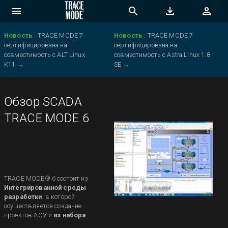
Новость
:
TRACE MODE 7
Новость
:
TRACE MODE 7
сертифицирована на
сертифицирована на
совместимость с ALT Linux
совместимость с Astra Linux 1.8
K11
→
SE
→
Обзор SCADA
TRACE MODE 6
TRACE MODE® 6 состоит из
Интегрированной среды
разработки
, в которой
осуществляется создание
проектов АСУ и
из набора
исполнительных модулей
,