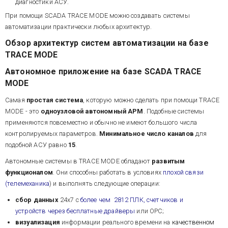
диагностики АСУ.
При помощи SCADA TRACE MODE можно создавать системы
автоматизации практически любых архитектур.
Обзор архитектур систем автоматизации на базе
TRACE MODE
Автономное приложение на базе SCADA TRACE
MODE
Самая
простая система
, которую можно сделать при помощи TRACE
MODE - это
одноузловой автономный АРМ
. Подобные системы
применяются повсеместно и обычно не имеют большого числа
контролируемых параметров.
Минимальное число каналов
для
подобной АСУ равно
15
.
Автономные системы в TRACE MODE обладают
развитым
функционалом
. Они способны работать в условиях
плохой связи
(телемеханика
) и выполнять следующие операции:
сбор данных
24х7 с
более чем
2812
ПЛК, счетчиков и
устройств через бесплатные драйверы
или OPC;
визуализация
информации реального времени на
качественном