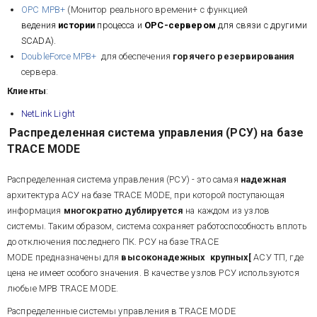
OPC МРВ+
(Монитор реального времени+ с функцией
ведения
истории
процесса и
OPC-сервером
для связи с другими
SCADA).
DoubleForce МРВ+
для обеспечения
горячего резервирования
сервера.
Клиенты
:
NetLink Light
Распределенная система управления (РСУ) на базе
TRACE MODE
Распределенная система управления (РСУ) - это самая
надежная
архитектура АСУ на базе TRACE MODE, при которой поступающая
информация
многократно дублируется
на каждом из узлов
системы. Таким образом, система сохраняет работоспособность вплоть
до отключения последнего ПК. РСУ на базе TRACE
MODE предназначены для
высоконадежных крупных[
АСУ ТП, где
цена не имеет особого значения. В качестве узлов РСУ используются
любые МРВ TRACE MODE.
Распределенные системы управления в TRACE MODE